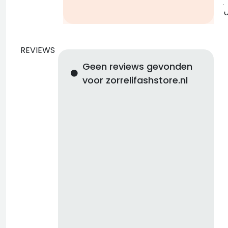
j
REVIEWS
Geen reviews gevonden
voor zorrelifashstore.nl
d
b