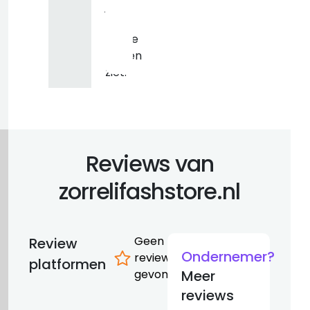
je
geen
gekke
dingen
ziet.
Reviews van
zorrelifashstore.nl
Geen
Review
Ondernemer?
reviews
platformen
gevonden
Meer
reviews