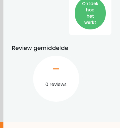
Ontdek
hoe
het
werkt
Review gemiddelde
–
0 reviews