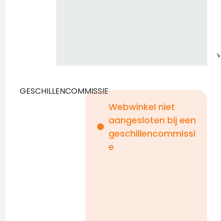
GESCHILLENCOMMISSIE
Webwinkel niet
aangesloten bij een
i
geschillencommissi
e
n
b