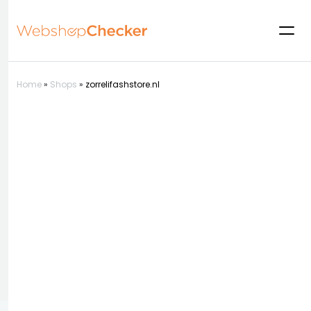
Home
»
Shops
»
zorrelifashstore.nl