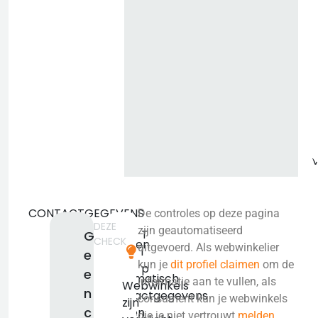
b
CONTACTGEGEVENS
De controles op deze pagina
DEZE
We
zijn geautomatiseerd
T
G
CHECK
konden
uitgevoerd. Als webwinkelier
i
e
niet
kun je
dit profiel claimen
om de
p
e
automatisch
informatie aan te vullen, als
Webwinkels
n
contactgegevens
consument kun je webwinkels
zijn
c
vinden
die je niet vertrouwt
melden
.