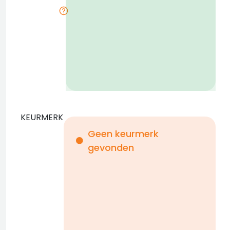
i
KEURMERK
Geen keurmerk
gevonden
i
n
b