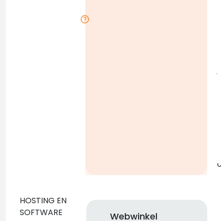
D
l
j
g
o
HOSTING EN
SOFTWARE
Webwinkel