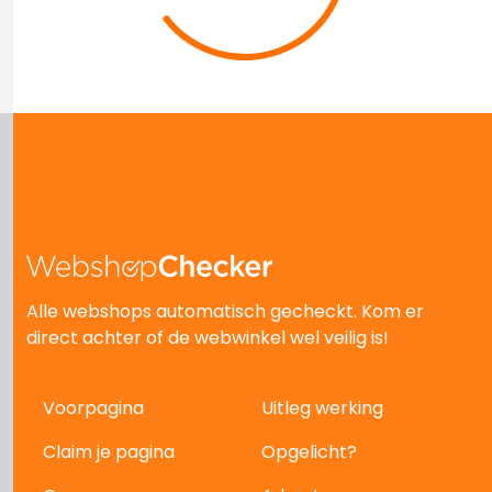
Alle webshops automatisch gecheckt. Kom er
direct achter of de webwinkel wel veilig is!
Voorpagina
Uitleg werking
Claim je pagina
Opgelicht?