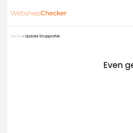
Home
»
Update Shopprofiel
Even g