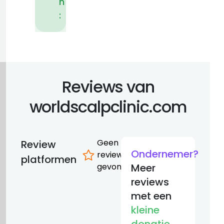
n
:
Reviews van
worldscalpclinic.com
Geen
Review
Ondernemer?
reviews
platformen
gevonden
Meer
reviews
met een
kleine