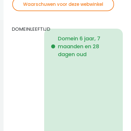
Waarschuwen voor deze webwinkel
DOMEINLEEFTIJD
Domein 6 jaar, 7
maanden en 28
i
dagen oud
a
t