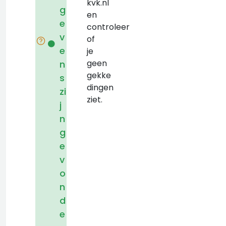
kvk.nl
g
en
e
controleer
v
of
e
je
geen
n
gekke
s
dingen
zi
ziet.
j
n
g
e
v
o
n
d
e