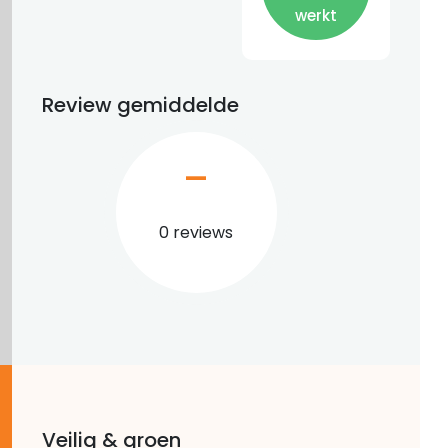
werkt
Review gemiddelde
–
0 reviews
Veilig & groen