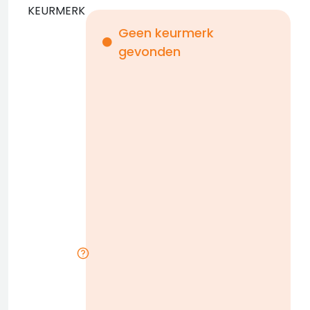
KEURMERK
Geen keurmerk
gevonden
i
n
b
D
w
n