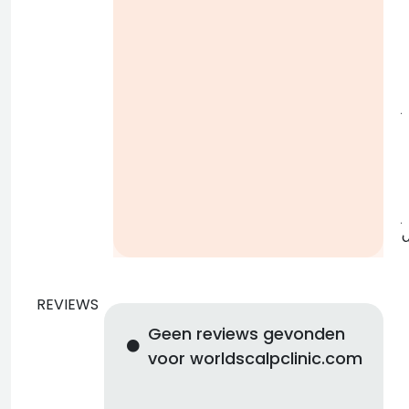
i
j
b
j
REVIEWS
Geen reviews gevonden
voor worldscalpclinic.com