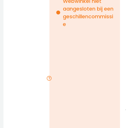
Webwinkel niet
aangesloten bij een
i
geschillencommissi
e
n
b
D
l
j