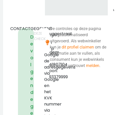
CONTACTGEGEVENS
De controles op deze pagina
DEZE
Ertbruggestraat
zijn geautomatiseerd
T
D
CHECK
8
uitgevoerd. Als webwinkelier
i
e
2110
kun je
dit profiel claimen
om de
p
v
Wijnegem
informatie aan te vullen, als
Google
o
KVK:
consument kun je webwinkels
de
l
BE0741807104
die je niet vertrouwt
melden
.
adresgegevens
Telefoon:
g
via
+32493379999
e
Google
n
en
het
d
KVK
e
nummer
g
via
e