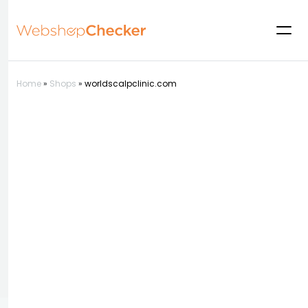
Home
»
Shops
»
worldscalpclinic.com