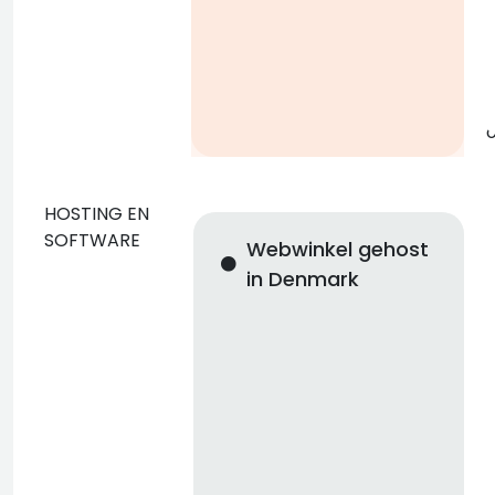
g
o
HOSTING EN
SOFTWARE
Webwinkel gehost
in Denmark
n
i