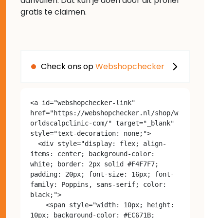
aanvullen. Dat kun je doen door dit profiel
gratis te claimen.
Check ons op
Webshopchecker
<a id="webshopchecker-link" 
href="https://webshopchecker.nl/shop/w
orldscalpclinic-com/" target="_blank" 
style="text-decoration: none;">

  <div style="display: flex; align-
items: center; background-color: 
white; border: 2px solid #F4F7F7; 
padding: 20px; font-size: 16px; font-
family: Poppins, sans-serif; color: 
black;">

    <span style="width: 10px; height: 
10px; background-color: #EC671B; 