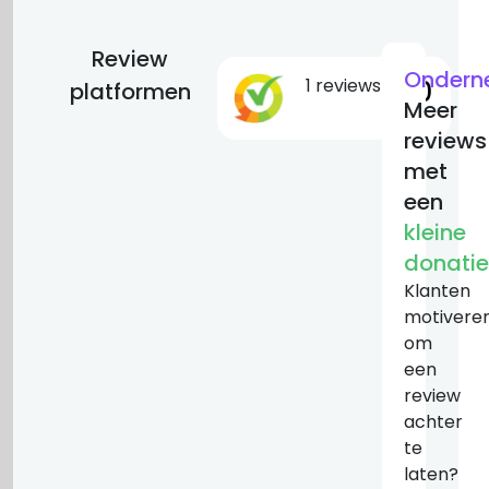
Review
Ondern
1 reviews
10
platformen
Meer
reviews
met
een
kleine
donatie
Klanten
motivere
om
een
review
achter
te
laten?