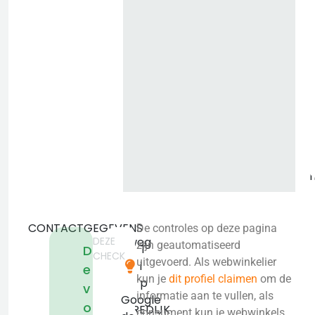
o
i
CONTACTGEGEVENS
De controles op deze pagina
DEZE
Badweg
zijn geautomatiseerd
T
D
CHECK
48
uitgevoerd. Als webwinkelier
i
e
8401
kun je
dit profiel claimen
om de
p
v
BL
informatie aan te vullen, als
Google
o
GORREDIJK
consument kun je webwinkels