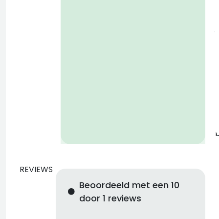
D
j
a
w
i
b
REVIEWS
Beoordeeld met een 10
door 1 reviews
w