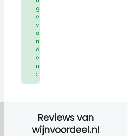
n
g
e
v
o
n
d
e
n
:
Reviews van
wijnvoordeel.nl