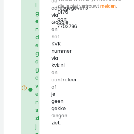
de
l
KVK:
die je niet vertrouwt
melden
.
adresgegevens
04080176
g
via
Telefoon:
e
Google
+31317702796
n
en
het
d
KVK
e
nummer
g
via
e
kvk.nl
g
en
e
controleer
v
of
e
je
geen
n
gekke
s
dingen
zi
ziet.
j