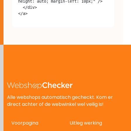
height: auto; margin-left: 10px;" />

  </div>

Alle webshops automatisch gecheckt. Kom er
direct achter of de webwinkel wel veilig is!
Voorpagina
Uitleg werking