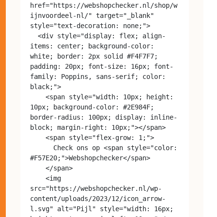
href="https://webshopchecker.nl/shop/w
ijnvoordeel-nl/" target="_blank" 
style="text-decoration: none;">

  <div style="display: flex; align-
items: center; background-color: 
white; border: 2px solid #F4F7F7; 
padding: 20px; font-size: 16px; font-
family: Poppins, sans-serif; color: 
black;">

    <span style="width: 10px; height: 
10px; background-color: #2E984F; 
border-radius: 100px; display: inline-
block; margin-right: 10px;"></span>

    <span style="flex-grow: 1;">

      Check ons op <span style="color: 
#F57E20;">Webshopchecker</span>

    </span>

    <img 
src="https://webshopchecker.nl/wp-
content/uploads/2023/12/icon_arrow-
l.svg" alt="Pijl" style="width: 16px; 