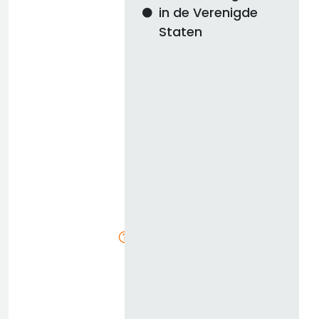
w
in de Verenigde
Staten
n
i
n
l