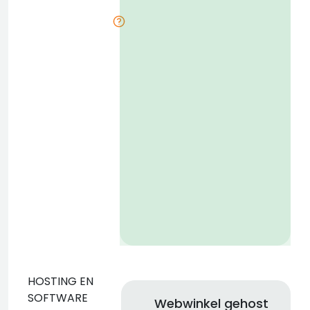
o
g
D
v
l
HOSTING EN
SOFTWARE
Webwinkel gehost