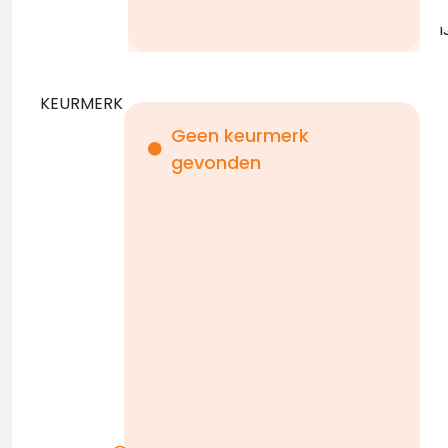
i
KEURMERK
Geen keurmerk
gevonden
i
n
b
D
w
n