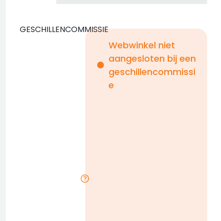
GESCHILLENCOMMISSIE
Webwinkel niet
aangesloten bij een
i
geschillencommissi
e
n
b
D
l