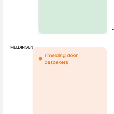
z
MELDINGEN
1 melding door
z
bezoekers
j