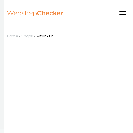
Home
»
Shops
»
wifilinks.nl