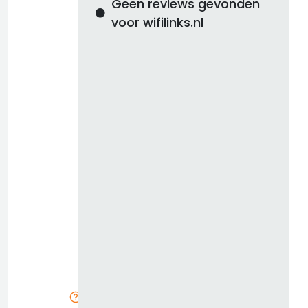
Geen reviews gevonden
voor wifilinks.nl
d
b
z
k