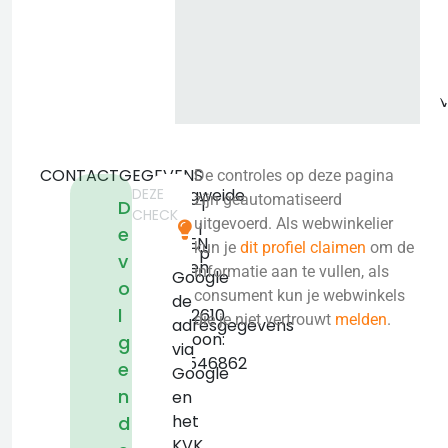
CONTACTGEGEVENS
De controles op deze pagina
DEZE
Talingweide
zijn geautomatiseerd
T
D
CHECK
26
uitgevoerd. Als webwinkelier
i
e
3993EN
kun je
dit profiel claimen
om de
p
v
Houten
informatie aan te vullen, als
Google
o
KVK:
consument kun je webwinkels
de
l
76982610
die je niet vertrouwt
melden
.
adresgegevens
Telefoon:
g
via
0681546862
e
Google
n
en
het
d
KVK