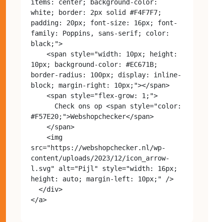
items: center; background-color: 
white; border: 2px solid #F4F7F7; 
padding: 20px; font-size: 16px; font-
family: Poppins, sans-serif; color: 
black;">

    <span style="width: 10px; height: 
10px; background-color: #EC671B; 
border-radius: 100px; display: inline-
block; margin-right: 10px;"></span>

    <span style="flex-grow: 1;">

      Check ons op <span style="color: 
#F57E20;">Webshopchecker</span>

    </span>

    <img 
src="https://webshopchecker.nl/wp-
content/uploads/2023/12/icon_arrow-
l.svg" alt="Pijl" style="width: 16px; 
height: auto; margin-left: 10px;" />

  </div>
