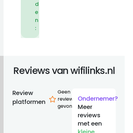
d
e
n
:
Reviews van wifilinks.nl
Geen
Review
Ondernemer?
reviews
platformen
gevonden
Meer
reviews
met een
kleine