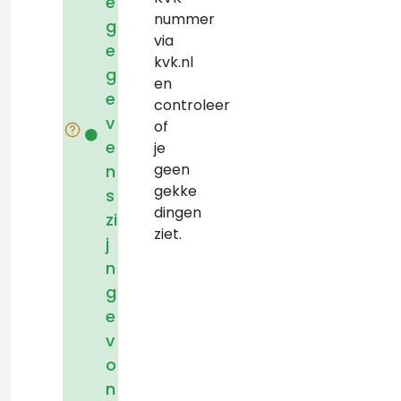
e
nummer
g
via
e
kvk.nl
g
en
e
controleer
v
of
e
je
geen
n
gekke
s
dingen
zi
ziet.
j
n
g
e
v
o
n