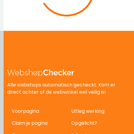
Alle webshops automatisch gecheckt. Kom er
direct achter of de webwinkel wel veilig is!
Voorpagina
Uitleg werking
Claim je pagina
Opgelicht?