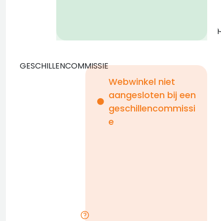
GESCHILLENCOMMISSIE
Webwinkel niet
aangesloten bij een
i
geschillencommissi
e
n
b
D