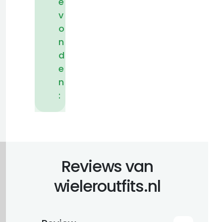
e
v
o
n
d
e
n
:
Reviews van
wieleroutfits.nl