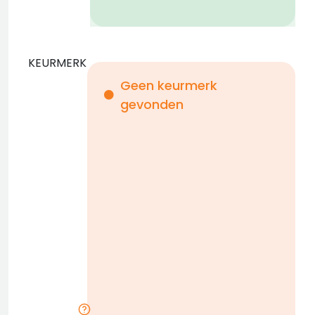
KEURMERK
Geen keurmerk
gevonden
i
n
b
D
w
n