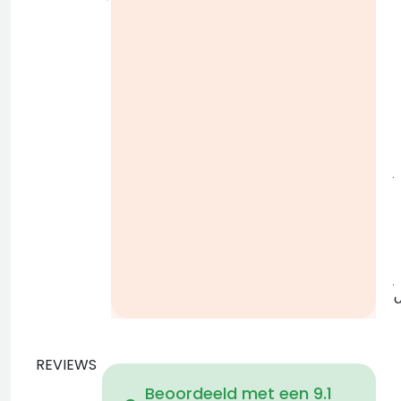
i
j
b
j
REVIEWS
Beoordeeld met een 9.1