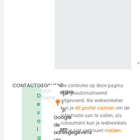
o
i
CONTACTGEGEVENS
De controles op deze pagina
DEZE
Malburgse
zijn geautomatiseerd
T
D
CHECK
Sluis
uitgevoerd. Als webwinkelier
i
e
27
kun je
dit profiel claimen
om de
p
v
6833
informatie aan te vullen, als
Google
o
KA
consument kun je webwinkels
de
l
Arnhem
die je niet vertrouwt
melden
.
adresgegevens
KVK:
g
via