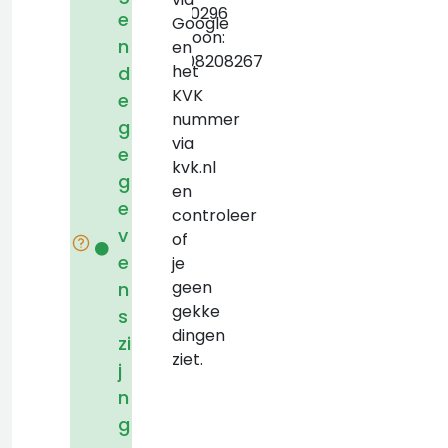
53830296
e
Google
Telefoon:
n
en
+31208208267
het
d
KVK
e
nummer
g
via
e
kvk.nl
g
en
e
controleer
v
of
e
je
geen
n
gekke
s
dingen
zi
ziet.
j
n
g