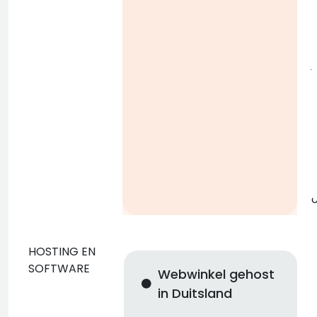
l
j
g
o
HOSTING EN
SOFTWARE
Webwinkel gehost
w
in Duitsland
n