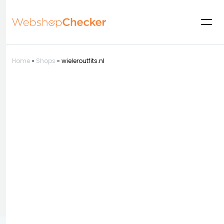
Home
»
Shops
»
wieleroutfits.nl