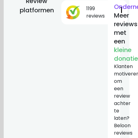
Review
Ondern
1199
9.1
platformen
Meer
reviews
reviews
met
een
kleine
donatie
Klanten
motivere
om
een
review
achter
te
laten?
Beloon
reviews