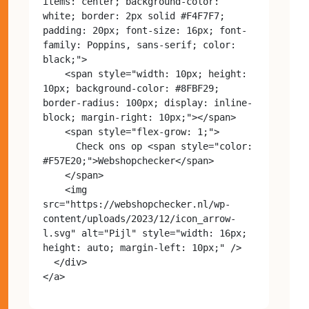
items: center; background-color: 
white; border: 2px solid #F4F7F7; 
padding: 20px; font-size: 16px; font-
family: Poppins, sans-serif; color: 
black;">

    <span style="width: 10px; height: 
10px; background-color: #8FBF29; 
border-radius: 100px; display: inline-
block; margin-right: 10px;"></span>

    <span style="flex-grow: 1;">

      Check ons op <span style="color: 
#F57E20;">Webshopchecker</span>

    </span>

    <img 
src="https://webshopchecker.nl/wp-
content/uploads/2023/12/icon_arrow-
l.svg" alt="Pijl" style="width: 16px; 
height: auto; margin-left: 10px;" />

  </div>
