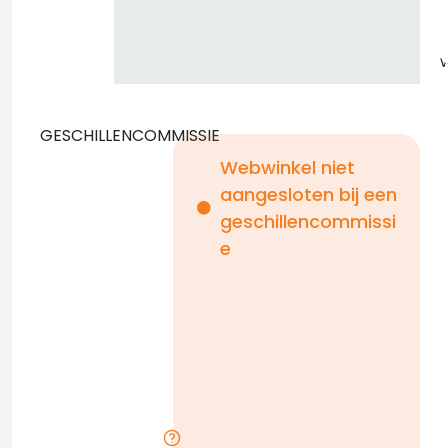
GESCHILLENCOMMISSIE
Webwinkel niet
aangesloten bij een
i
geschillencommissi
e
n
b
D