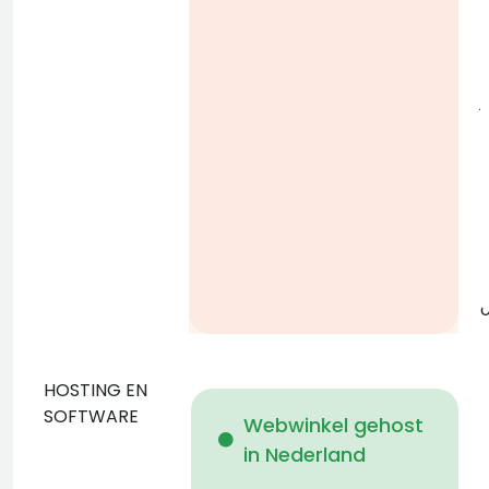
l
j
g
o
HOSTING EN
D
SOFTWARE
Webwinkel gehost
in Nederland