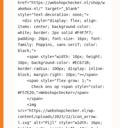
href="https://webshopchecker.nl/shop/w
akebox-nl/" target="_blank" 
style="text-decoration: none;">

  <div style="display: flex; align-
items: center; background-color: 
white; border: 2px solid #F4F7F7; 
padding: 20px; font-size: 16px; font-
family: Poppins, sans-serif; color: 
black;">

    <span style="width: 10px; height: 
10px; background-color: #EC671B; 
border-radius: 100px; display: inline-
block; margin-right: 10px;"></span>

    <span style="flex-grow: 1;">

      Check ons op <span style="color: 
#F57E20;">Webshopchecker</span>

    </span>

    <img 
src="https://webshopchecker.nl/wp-
content/uploads/2023/12/icon_arrow-
l.svg" alt="Pijl" style="width: 16px; 