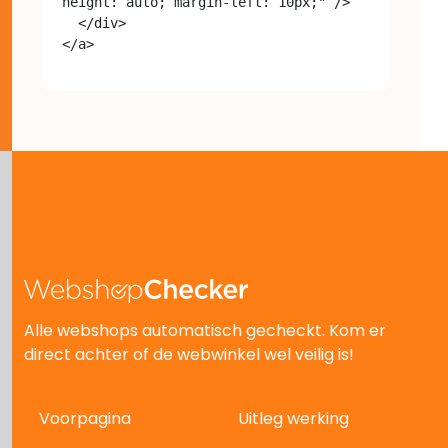
height: auto; margin-left: 10px;" />

  </div>

Alle webshops automatisch gecheckt. Kom er
direct achter of de webwinkel wel veilig is!
Voorpagina
Uitleg werking