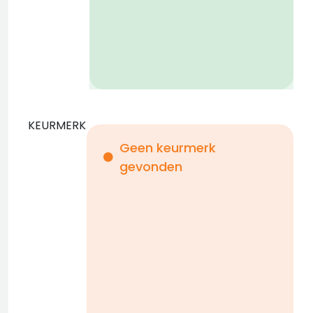
KEURMERK
Geen keurmerk
gevonden
i
n
b