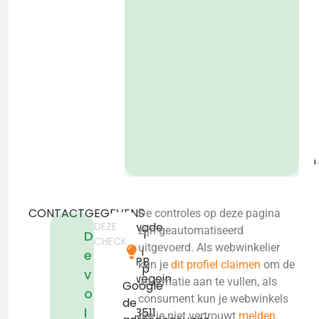
P
o
b
CONTACTGEGEVENS
De controles op deze pagina
DEZE
Vrijewade
zijn geautomatiseerd
T
D
CHECK
22
uitgevoerd. Als webwinkelier
i
e
3439PB
kun je
dit profiel claimen
om de
p
v
Nieuwegein
informatie aan te vullen, als
Google
o
KVK:
consument kun je webwinkels
de
l
30263511
die je niet vertrouwt
melden
.