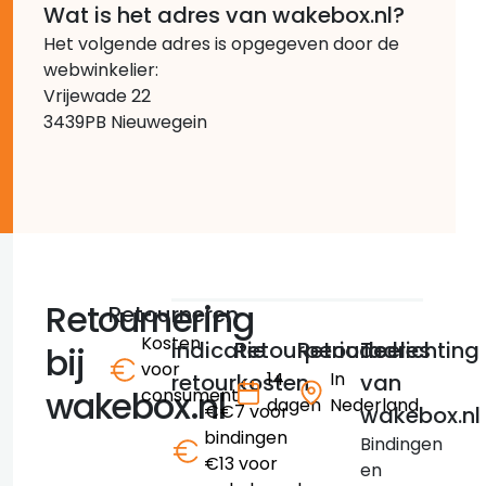
Wat is het adres van wakebox.nl?
Het volgende adres is opgegeven door de
webwinkelier:
Vrijewade 22
3439PB Nieuwegein
Retournering
Retourneren
Kosten
Indicatie
Retourperiode
Retouradres
Toelichting
bij
voor
14
In
retourkosten
van
wakebox.nl
consument
dagen
Nederland
€€7 voor
wakebox.nl
bindingen
Bindingen
€13 voor
en