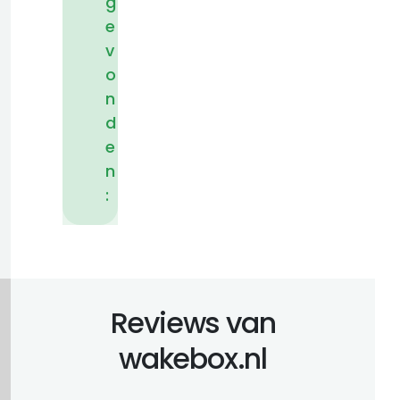
g
e
v
o
n
d
e
n
:
Reviews van
wakebox.nl