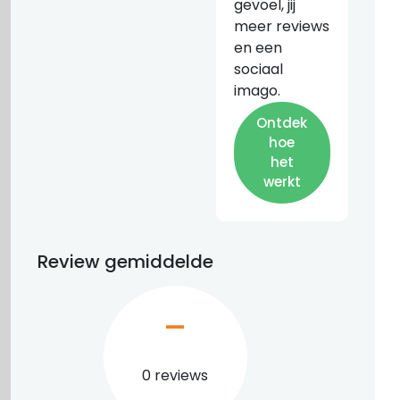
gevoel, jij
meer reviews
en een
sociaal
imago.
Ontdek
hoe
het
werkt
Review gemiddelde
–
0 reviews