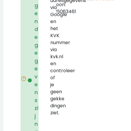
adresgegevens
Telefoon:
g
via
+31625063461
e
Google
n
en
het
d
KVK
e
nummer
g
via
e
kvk.nl
g
en
e
controleer
v
of
e
je
geen
n
gekke
s
dingen
zi
ziet.
j
n