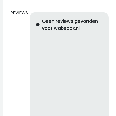
REVIEWS
Geen reviews gevonden
voor wakebox.nl
d
b
z