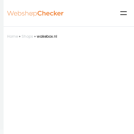
Home
»
Shops
»
wakebox.nl