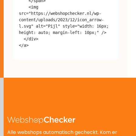
    </span>

    <img 
src="https://webshopchecker.nl/wp-
content/uploads/2023/12/icon_arrow-
l.svg" alt="Pijl" style="width: 16px; 
height: auto; margin-left: 10px;" />

  </div>

Alle webshops automatisch gecheckt. Kom er