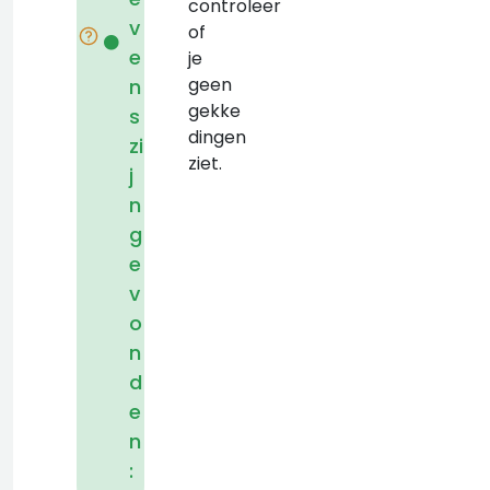
controleer
v
of
e
je
geen
n
gekke
s
dingen
zi
ziet.
j
n
g
e
v
o
n
d
e
n
: