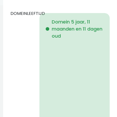
DOMEINLEEFTIJD
Domein 5 jaar, 11
maanden en 11 dagen
i
oud
a
t
D