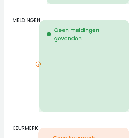
MELDINGEN
W
Geen meldingen
gevonden
i
KEURMERK
Geen keurmerk