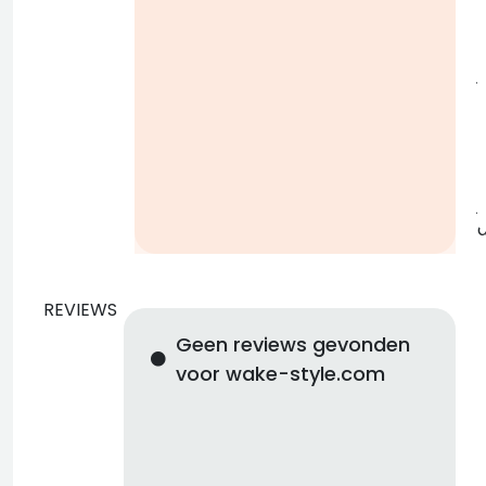
j
b
j
REVIEWS
Geen reviews gevonden
voor wake-style.com