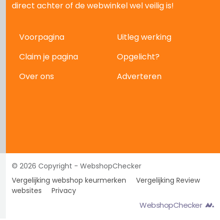
direct achter of de webwinkel wel veilig is!
Voorpagina
Uitleg werking
Claim je pagina
Opgelicht?
Over ons
Adverteren
© 2026 Copyright - WebshopChecker
Vergelijking webshop keurmerken
Vergelijking Review
websites
Privacy
WebshopChecker