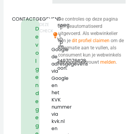
CONTACTGEGEVENS
De controles op deze pagina
DEZE
huizerweg
zijn geautomatiseerd
T
D
CHECK
46a
uitgevoerd. Als webwinkelier
i
e
1402AD
kun je
dit profiel claimen
om de
p
v
bussum
informatie aan te vullen, als
Google
o
KVK:
consument kun je webwinkels
de
l
NL002497076B28
die je niet vertrouwt
melden
.
adresgegevens
Telefoon:
g
via
+31
e
Google
(0)
n
en
6
het
d
35
KVK
e
31
nummer
g
03
via
e
61
kvk.nl
g
en
e