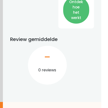
Ontdek
hoe
het
werkt
Review gemiddelde
–
0 reviews