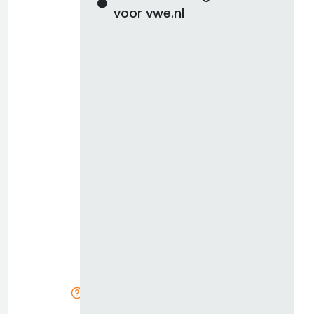
voor vwe.nl
d
b
z
k