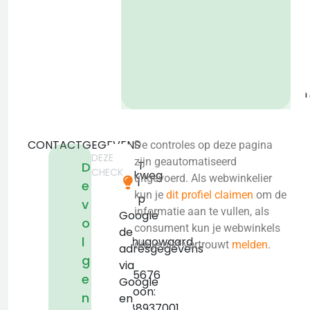
o
b
CONTACTGEGEVENS
De controles op deze pagina
DEZE
W.M.
zijn geautomatiseerd
T
D
CHECK
Dudokweg
uitgevoerd. Als webwinkelier
i
e
37
kun je
dit profiel claimen
om de
p
v
1703
informatie aan te vullen, als
Google
o
DA
consument kun je webwinkels
de
l
Heerhugowaard
die je niet vertrouwt
melden
.
adresgegevens
KVK:
g
via
36045676
e
Google
Telefoon:
n
en
+31888937001