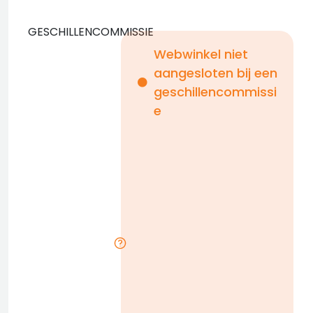
GESCHILLENCOMMISSIE
Webwinkel niet
aangesloten bij een
i
geschillencommissi
e
n
b
D
l