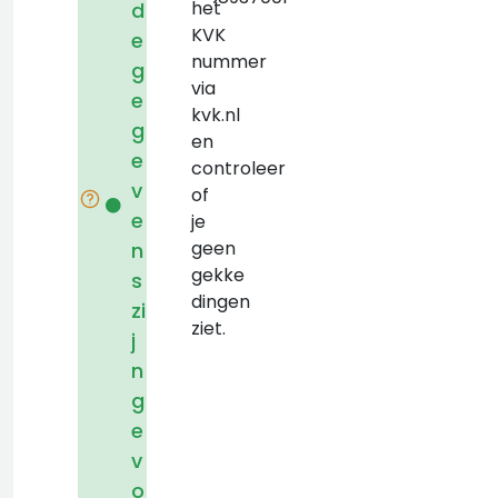
het
d
KVK
e
nummer
g
via
e
kvk.nl
g
en
e
controleer
v
of
e
je
geen
n
gekke
s
dingen
zi
ziet.
j
n
g
e
v
o