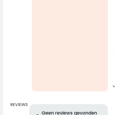
i
j
b
j
REVIEWS
Geen reviews gevonden