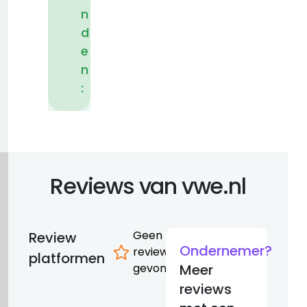
n
d
e
n
:
Reviews van vwe.nl
Geen
Review
Ondernemer?
reviews
platformen
gevonden
Meer
reviews