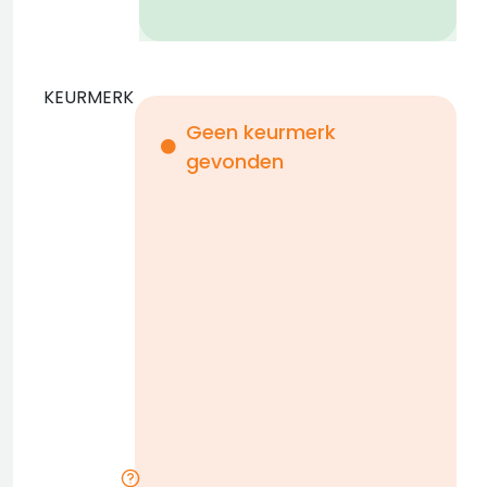
KEURMERK
Geen keurmerk
gevonden
i
n
b
D
w
n