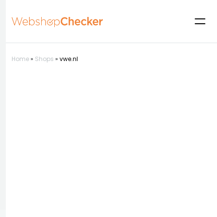
Home
»
Shops
»
vwe.nl