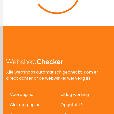
Alle webshops automatisch gecheckt. Kom er
direct achter of de webwinkel wel veilig is!
Voorpagina
Uitleg werking
Claim je pagina
Opgelicht?