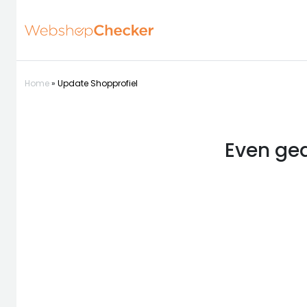
Home
»
Update Shopprofiel
Even ged