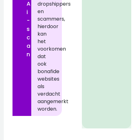
A
dropshippers
en
i
scammers,
-
hierdoor
z
s
kan
c
het
a
voorkomen
n
dat
ook
bonafide
websites
als
verdacht
aangemerkt
worden.