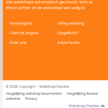
Alle webshops automatisch gecheckt. Kom er
direct achter of de webwinkel wel veilig is!
Voorpagina
Uitleg werking
Claim je pagina
Opgelicht?
Over ons
Adverteren
© 2026 Copyright - WebshopChecker
Vergelijking webshop keurmerken
Vergelijking Review
websites
Privacy
WebshopChecker