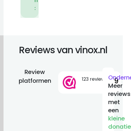
n
:
Reviews van vinox.nl
Review
Ondern
123 reviews
9.9
platformen
Meer
reviews
met
een
kleine
donatie