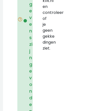
kvk.nl
g
en
e
controleer
v
of
e
je
geen
n
gekke
s
dingen
zi
ziet.
j
n
g
e
v
o
n
d
e