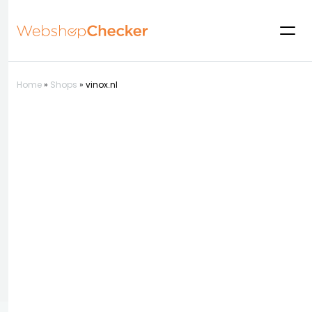
Home
»
Shops
»
vinox.nl