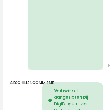
p
k
z
v
GESCHILLENCOMMISSIE
Webwinkel
aangesloten bij
b
DigiDispuut via