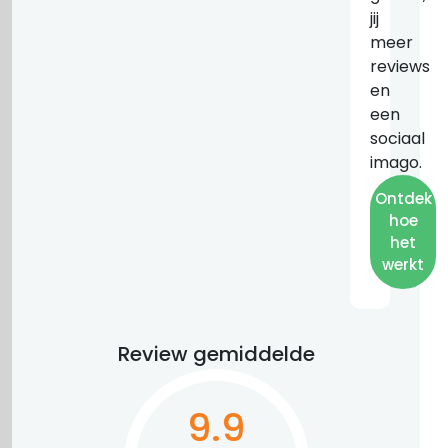
jij
meer
reviews
en
een
sociaal
imago.
Ontdek
hoe
het
werkt
Review gemiddelde
9.9