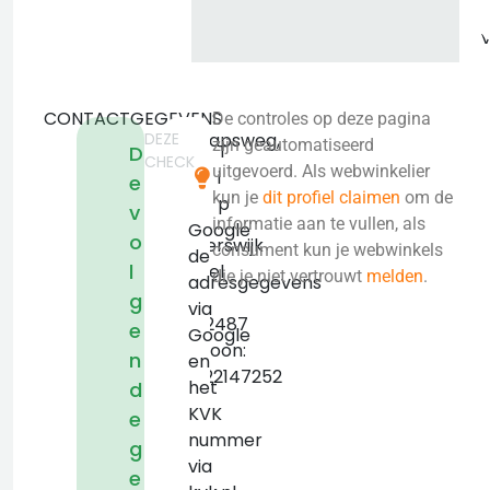
CONTACTGEGEVENS
De controles op deze pagina
DEZE
Schaapsweg,
zijn geautomatiseerd
T
D
CHECK
17
uitgevoerd. Als webwinkelier
i
e
7113
kun je
dit profiel claimen
om de
p
v
AC
informatie aan te vullen, als
Google
o
Winterswijk
consument kun je webwinkels
de
l
Henxel
die je niet vertrouwt
melden
.
adresgegevens
KVK:
g
via
09142487
e
Google
Telefoon:
n
en
+31622147252
het
d
KVK
e
nummer
g
via
e