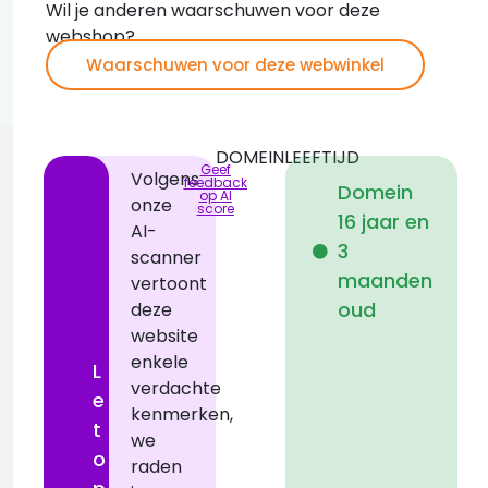
Wil je anderen waarschuwen voor deze
webshop?
Waarschuwen voor deze webwinkel
DOMEINLEEFTIJD
Geef
Volgens
feedback
Domein
op AI
onze
score
16 jaar en
AI-
i
3
scanner
maanden
vertoont
oud
deze
website
enkele
L
verdachte
e
kenmerken,
t
we
o
raden
a