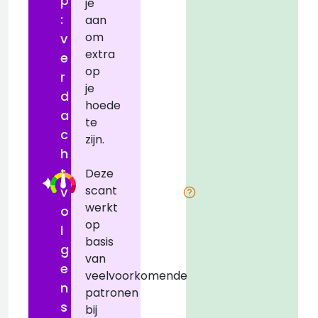
p
je
:
aan
t
om
D
v
extra
e
op
r
je
d
hoede
a
te
c
zijn.
h
t
Deze
scant
v
werkt
o
op
l
basis
i
g
van
e
veelvoorkomende
n
patronen
s
bij