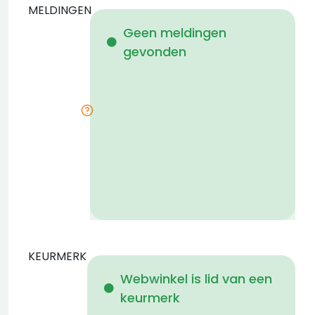
MELDINGEN
W
Geen meldingen
gevonden
i
KEURMERK
Webwinkel is lid van een
keurmerk
d