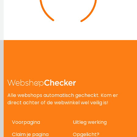
Alle webshops automatisch gecheckt. Kom er
direct achter of de webwinkel wel veilig is!
Voorpagina
Uitleg werking
Claim je pagina
Opgelicht?