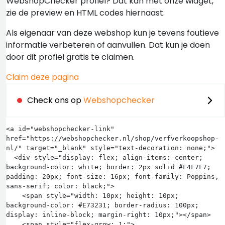
WebshopChecker profiel? Dat kan met onze widget,
zie de preview en HTML codes hiernaast.
Als eigenaar van deze webshop kun je tevens foutieve
informatie verbeteren of aanvullen. Dat kun je doen
door dit profiel gratis te claimen.
Claim deze pagina
Check ons op
Webshopchecker
<a id="webshopchecker-link" 
href="https://webshopchecker.nl/shop/verfverkoopshop-
nl/" target="_blank" style="text-decoration: none;">

  <div style="display: flex; align-items: center; 
background-color: white; border: 2px solid #F4F7F7; 
padding: 20px; font-size: 16px; font-family: Poppins, 
sans-serif; color: black;">

    <span style="width: 10px; height: 10px; 
background-color: #E73231; border-radius: 100px; 
display: inline-block; margin-right: 10px;"></span>

    <span style="flex-grow: 1;">
