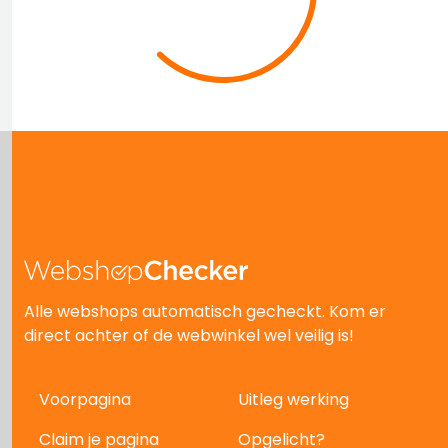
Alle webshops automatisch gecheckt. Kom er
direct achter of de webwinkel wel veilig is!
Voorpagina
Uitleg werking
Claim je pagina
Opgelicht?