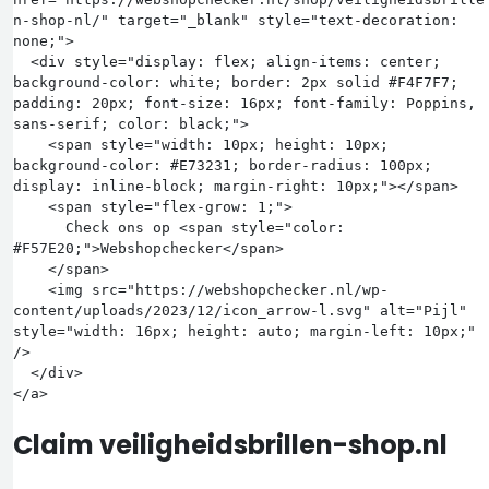
n-shop-nl/" target="_blank" style="text-decoration: 
none;">

  <div style="display: flex; align-items: center; 
background-color: white; border: 2px solid #F4F7F7; 
padding: 20px; font-size: 16px; font-family: Poppins, 
sans-serif; color: black;">

    <span style="width: 10px; height: 10px; 
background-color: #E73231; border-radius: 100px; 
display: inline-block; margin-right: 10px;"></span>

    <span style="flex-grow: 1;">

      Check ons op <span style="color: 
#F57E20;">Webshopchecker</span>

    </span>

    <img src="https://webshopchecker.nl/wp-
content/uploads/2023/12/icon_arrow-l.svg" alt="Pijl" 
style="width: 16px; height: auto; margin-left: 10px;" 
/>

  </div>

Claim veiligheidsbrillen-shop.nl