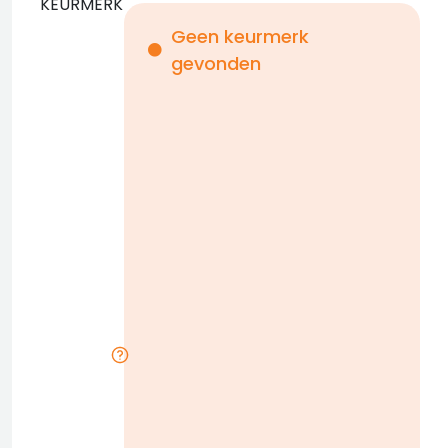
KEURMERK
Geen keurmerk
gevonden
i
n
b
D
w
n