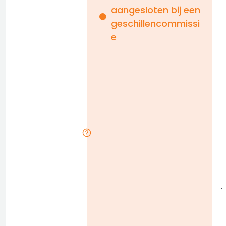
aangesloten bij een
i
geschillencommissi
e
n
b
D
l
j