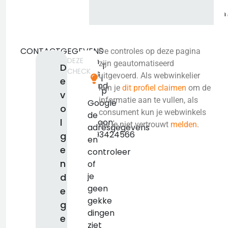
CONTACTGEGEVENS
De controles op deze pagina
DEZE
Geen
zijn geautomatiseerd
T
D
CHECK
adres
uitgevoerd. Als webwinkelier
i
e
bekend.
kun je
dit profiel claimen
om de
p
v
KVK:
informatie aan te vullen, als
Google
o
false
consument kun je webwinkels
de
l
Telefoon:
die je niet vertrouwt
melden
.
adresgegevens
+31793424566
g
en
e
controleer
n
of
je
d
geen
e
gekke
g
dingen
e
ziet