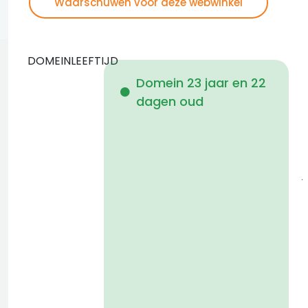
Waarschuwen voor deze webwinkel
DOMEINLEEFTIJD
Domein 23 jaar en 22
dagen oud
i
1
j
a
t
D