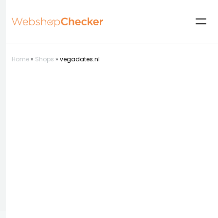
Home
»
Shops
»
vegadates.nl