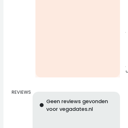
i
j
b
j
REVIEWS
Geen reviews gevonden
voor vegadates.nl