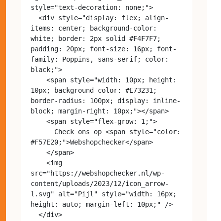
style="text-decoration: none;">

  <div style="display: flex; align-
items: center; background-color: 
white; border: 2px solid #F4F7F7; 
padding: 20px; font-size: 16px; font-
family: Poppins, sans-serif; color: 
black;">

    <span style="width: 10px; height: 
10px; background-color: #E73231; 
border-radius: 100px; display: inline-
block; margin-right: 10px;"></span>

    <span style="flex-grow: 1;">

      Check ons op <span style="color: 
#F57E20;">Webshopchecker</span>

    </span>

    <img 
src="https://webshopchecker.nl/wp-
content/uploads/2023/12/icon_arrow-
l.svg" alt="Pijl" style="width: 16px; 
height: auto; margin-left: 10px;" />

  </div>
