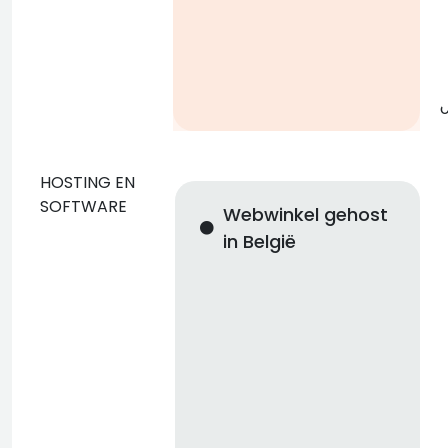
g
o
HOSTING EN
SOFTWARE
Webwinkel gehost
in België
n
i