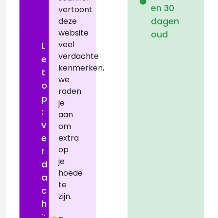
en 30
vertoont
dagen
deze
website
oud
veel
L
verdachte
e
kenmerken,
t
we
o
raden
a
p
je
:
aan
t
v
om
D
e
extra
op
r
je
d
hoede
a
te
c
zijn.
h
t