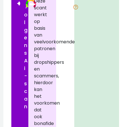
Deze
v
scant
o
werkt
op
l
basis
i
g
van
e
veelvoorkomende
n
patronen
s
bij
A
dropshippers
i
en
-
scammers,
hierdoor
z
s
kan
c
het
a
voorkomen
n
dat
ook
bonafide