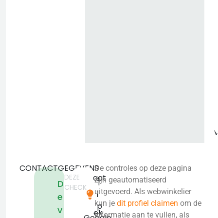
b
CONTACTGEGEVENS
De controles op deze pagina
DEZE
Lostraat
zijn geautomatiseerd
T
D
CHECK
85
uitgevoerd. Als webwinkelier
i
e
1703
kun je
dit profiel claimen
om de
p
v
Dilbeek
informatie aan te vullen, als
Google