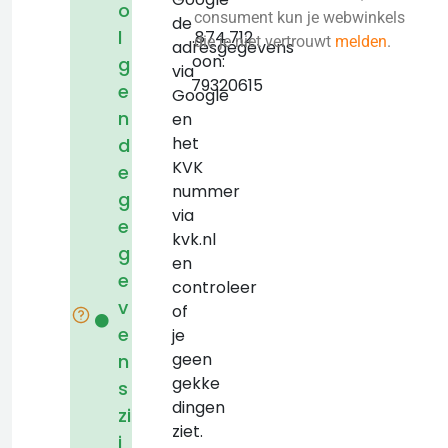
o
KVK:
consument kun je webwinkels
de
l
0568.874.712
die je niet vertrouwt
melden
.
adresgegevens
Telefoon:
g
via
+32479320615
e
Google
n
en
het
d
KVK
e
nummer
g
via
e
kvk.nl
g
en
e
controleer
v
of
e
je
geen
n
gekke
s
dingen
zi
ziet.
j