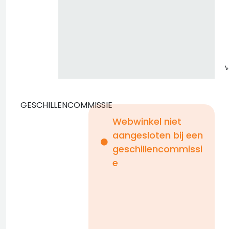
GESCHILLENCOMMISSIE
Webwinkel niet
aangesloten bij een
i
geschillencommissi
e
n
b