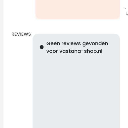
j
REVIEWS
Geen reviews gevonden
voor vastana-shop.nl
d
b