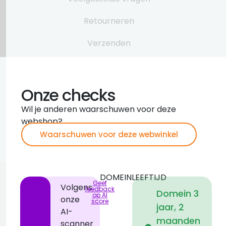
Retourneren
Verzenden
Onze checks
Wil je anderen waarschuwen voor deze
webshop?
Waarschuwen voor deze webwinkel
DOMEINLEEFTIJD
Geef
Volgens
feedback
Domein 3
op AI
onze
score
jaar, 2
AI-
i
maanden
scanner