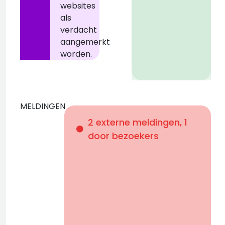
websites
als
verdacht
aangemerkt
worden.
MELDINGEN
2 externe meldingen, 1
z
b
door bezoekers
L
b
+
j