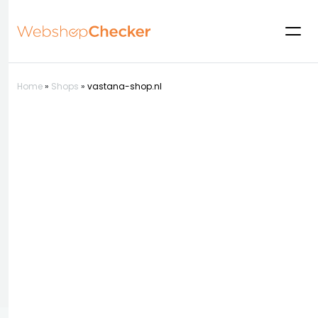
Home
»
Shops
»
vastana-shop.nl