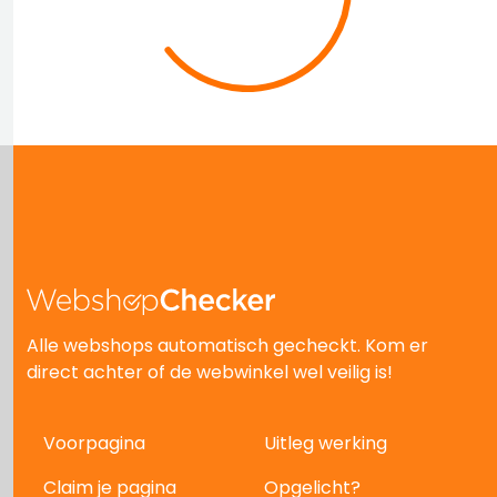
Alle webshops automatisch gecheckt. Kom er
direct achter of de webwinkel wel veilig is!
Voorpagina
Uitleg werking
Claim je pagina
Opgelicht?