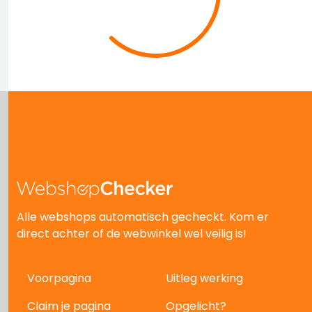
Alle webshops automatisch gecheckt. Kom er
direct achter of de webwinkel wel veilig is!
Voorpagina
Uitleg werking
Claim je pagina
Opgelicht?