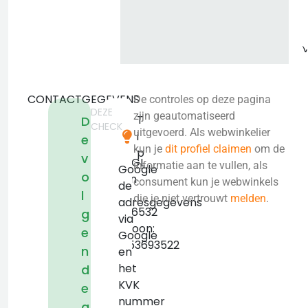
CONTACTGEGEVENS
De controles op deze pagina
DEZE
de
zijn geautomatiseerd
T
D
CHECK
Jol
uitgevoerd. Als webwinkelier
i
e
10
kun je
dit profiel claimen
om de
p
v
3742GL
informatie aan te vullen, als
Google
o
Baarn
consument kun je webwinkels
de
l
KVK:
die je niet vertrouwt
melden
.
adresgegevens
89076532
g
via
Telefoon:
e
Google
+31653693522
n
en
het
d
KVK
e
nummer
g