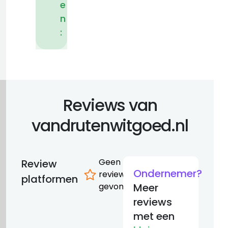
e
n
:
Reviews van
vandrutenwitgoed.nl
Geen
Review
Ondernemer?
reviews
platformen
gevonden
Meer
reviews
met een