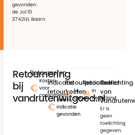
gevonden:
de Jol 10
3742GL Baarn
Retournering
Retourneren
Kosten
Indicatie
Retourperiode
Retouradres
Toelichting
bij
voor
14
In
retourkosten
van
vandrutenwitgoed.nl
consument
dagen
Nederland
Geen
vandrutenw
indicatie
Er is
gevonden
geen
toelichting
gegeven.