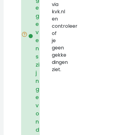
via
e
kvk.nl
g
en
e
controleer
v
of
e
je
geen
n
gekke
s
dingen
zi
ziet.
j
n
g
e
v
o
n
d