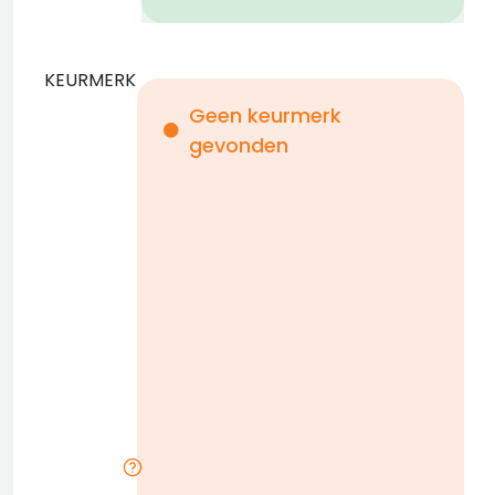
KEURMERK
Geen keurmerk
gevonden
i
n
b
D
w
n