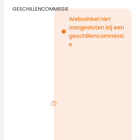
GESCHILLENCOMMISSIE
Webwinkel niet
aangesloten bij een
i
geschillencommissi
e
n
b
D
l
j