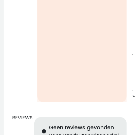
i
j
b
j
REVIEWS
Geen reviews gevonden