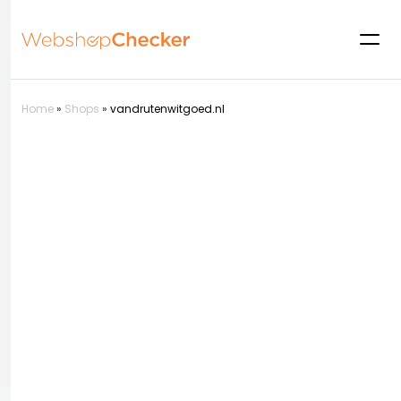
Home
»
Shops
»
vandrutenwitgoed.nl