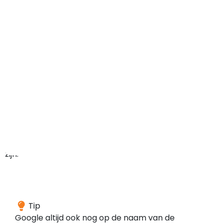
maar
het
domein
kan
in
het
verleden
ook
ergens
anders
voor
gebruikt
zijn.
Wij
Tip
hebben
Google altijd ook nog op de naam van de