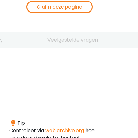
Claim deze pagina
y
Veelgestelde vragen
Het
Tip
domein
Controleer via
web.archive.org
hoe
is
lang de webwinkel al bestaat.