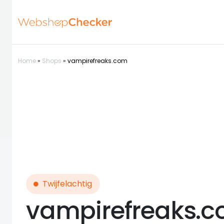
Home
»
Shops
»
vampirefreaks.com
Twijfelachtig
vampirefreaks.