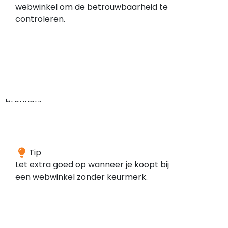
geen
webwinkel om de betrouwbaarheid te
meldingen
controleren.
gevonden
in
de
door
ons
gescande
bronnen.
Deze
Tip
webwinkel
Let extra goed op wanneer je koopt bij
is
een webwinkel zonder keurmerk.
volgens
onze
gegevens
niet