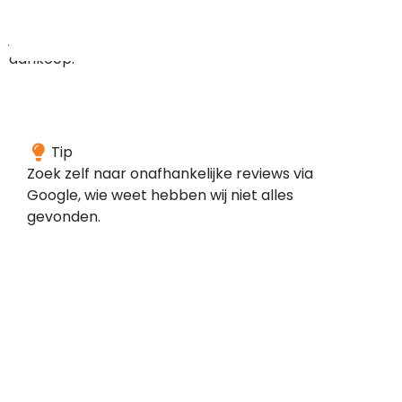
bij
je
aankoop.
We
Tip
konden
Zoek zelf naar onafhankelijke reviews via
geen
Google, wie weet hebben wij niet alles
reviews
gevonden.
vinden
voor
dit
domein
bij
de
door
ons
gescande