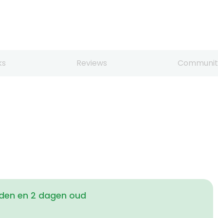
ks
Reviews
Communit
den en 2 dagen oud