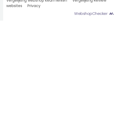
Vergelijking webshop keurmerken
Vergelijking Review
websites
Privacy
WebshopChecker