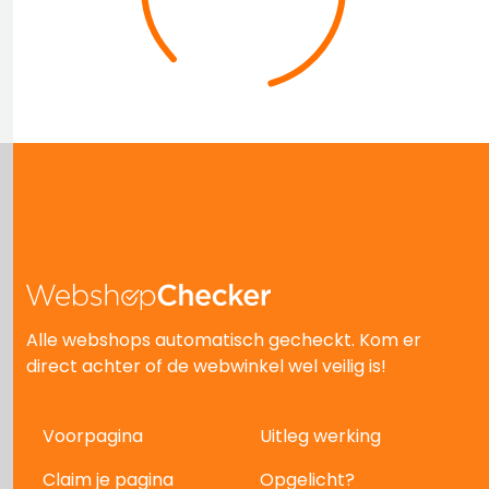
Alle webshops automatisch gecheckt. Kom er
direct achter of de webwinkel wel veilig is!
Voorpagina
Uitleg werking
Claim je pagina
Opgelicht?