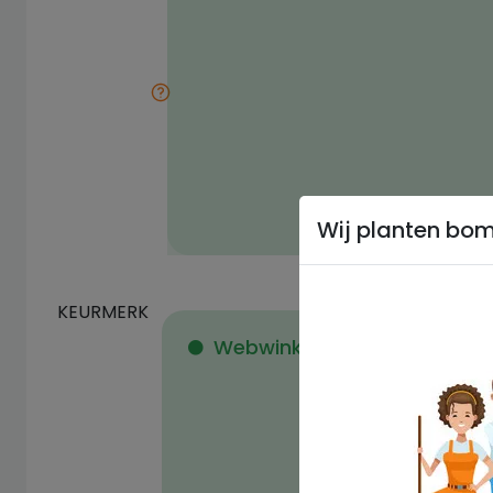
Wij planten bo
KEURMERK
Webwinkel is lid van een ke