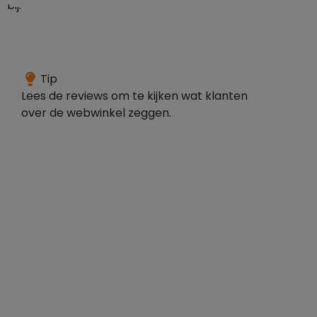
bij:
De
Tip
webwinkel
Lees de reviews om te kijken wat klanten
heeft
over de webwinkel zeggen.
een
goed
gemiddelde
over
607
reviews,
dit
duidt
op
overwegende
positieve
klanten.