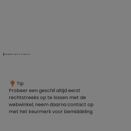
De
reviews
zijn
verzameld
via
de
volgende
platformen:
Je
Tip
kunt
Probeer een geschil altijd eerst
bij
rechtstreeks op te lossen met de
WebwinkelKeur
webwinkel, neem daarna contact op
terecht
met het keurmerk voor bemiddeling.
wanneer
er
een