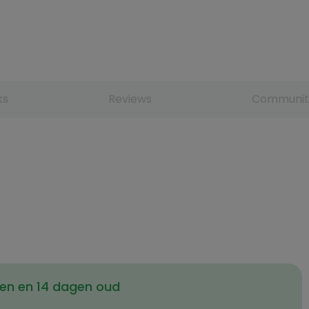
ks
Reviews
Communit
en en 14 dagen oud