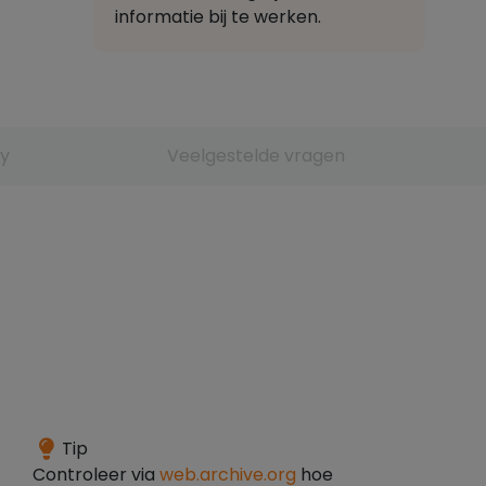
informatie bij te werken.
y
Veelgestelde vragen
Het
Tip
domein
Controleer via
web.archive.org
hoe