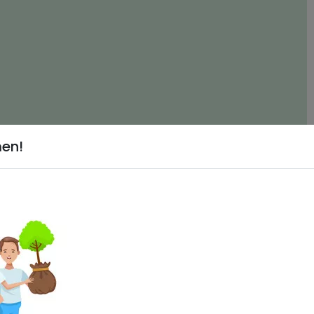
men!
urmerk