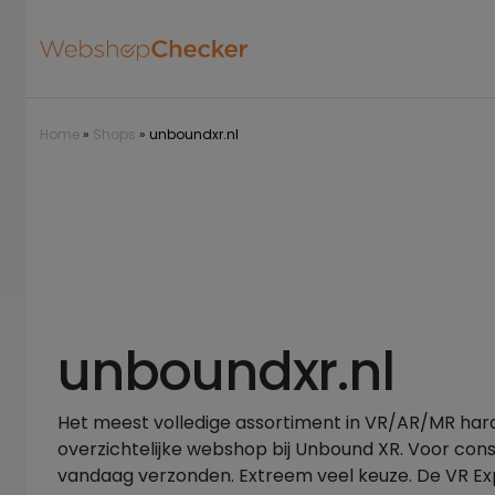
Home
»
Shops
»
unboundxr.nl
unboundxr.nl
Het meest volledige assortiment in VR/AR/MR har
overzichtelijke webshop bij Unbound XR. Voor con
vandaag verzonden. Extreem veel keuze. De VR E