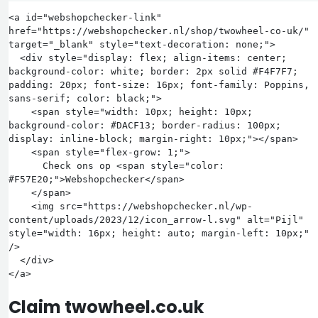
<a id="webshopchecker-link" 
href="https://webshopchecker.nl/shop/twowheel-co-uk/" 
target="_blank" style="text-decoration: none;">

  <div style="display: flex; align-items: center; 
background-color: white; border: 2px solid #F4F7F7; 
padding: 20px; font-size: 16px; font-family: Poppins, 
sans-serif; color: black;">

    <span style="width: 10px; height: 10px; 
background-color: #DACF13; border-radius: 100px; 
display: inline-block; margin-right: 10px;"></span>

    <span style="flex-grow: 1;">

      Check ons op <span style="color: 
#F57E20;">Webshopchecker</span>

    </span>

    <img src="https://webshopchecker.nl/wp-
content/uploads/2023/12/icon_arrow-l.svg" alt="Pijl" 
style="width: 16px; height: auto; margin-left: 10px;" 
/>

  </div>

Claim twowheel.co.uk