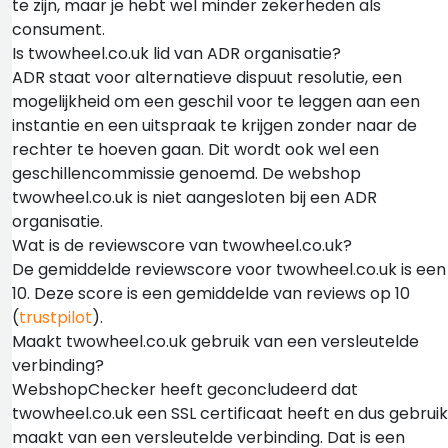
te zijn, maar je hebt wel minder zekerheden als
consument.
Is twowheel.co.uk lid van ADR organisatie?
ADR staat voor alternatieve dispuut resolutie, een
mogelijkheid om een geschil voor te leggen aan een
instantie en een uitspraak te krijgen zonder naar de
rechter te hoeven gaan. Dit wordt ook wel een
geschillencommissie genoemd. De webshop
twowheel.co.uk is niet aangesloten bij een ADR
organisatie.
Wat is de reviewscore van twowheel.co.uk?
De gemiddelde reviewscore voor twowheel.co.uk is een
10. Deze score is een gemiddelde van reviews op 10
(
trustpilot
).
Maakt twowheel.co.uk gebruik van een versleutelde
verbinding?
WebshopChecker heeft geconcludeerd dat
twowheel.co.uk een SSL certificaat heeft en dus gebruik
maakt van een versleutelde verbinding. Dat is een