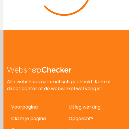
Alle webshops automatisch gecheckt. Kom er
direct achter of de webwinkel wel veilig is!
Voorpagina
Uitleg werking
Claim je pagina
Opgelicht?