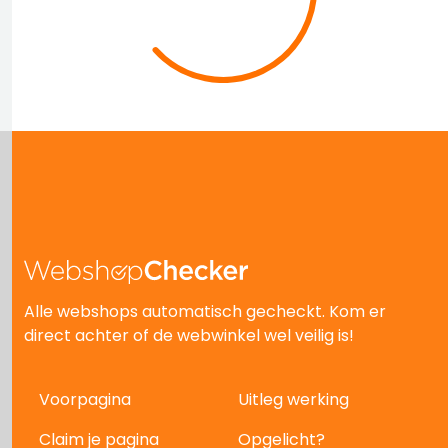
Alle webshops automatisch gecheckt. Kom er
direct achter of de webwinkel wel veilig is!
Voorpagina
Uitleg werking
Claim je pagina
Opgelicht?