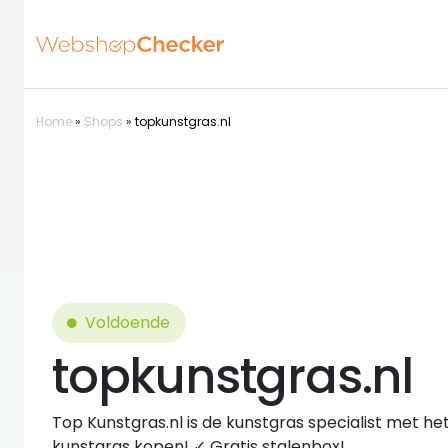
Home
»
Shops
»
topkunstgras.nl
Voldoende
topkunstgras.nl
Top Kunstgras.nl is de kunstgras specialist met he
kunstgras kopen! ✓ Gratis stalenbox!