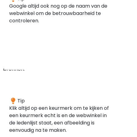
hebben
Google altijd ook nog op de naam van de
geen
webwinkel om de betrouwbaarheid te
meldingen
controleren.
gevonden
in
de
door
ons
gescande
bronnen.
Een
Tip
webwinkel
Klik altijd op een keurmerk om te kijken of
die
een keurmerk echt is en de webwinkel in
aangesloten
de ledenlijst staat, een afbeelding is
is
eenvoudig na te maken.
bij