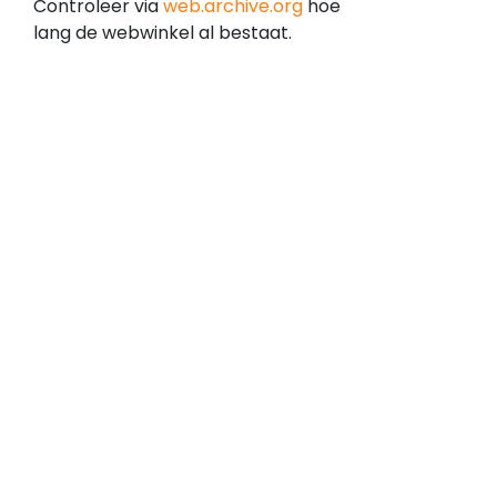
Controleer via
web.archive.org
hoe
is
lang de webwinkel al bestaat.
geregistreerd
op
1
oktober
2015
en
bestaat
dus
al
geruime
tijd.
Dit
kan
betekenen
dat
de
webwinkel