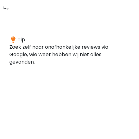
bij:
We
Tip
konden
Zoek zelf naar onafhankelijke reviews via
geen
Google, wie weet hebben wij niet alles
reviews
gevonden.
vinden
voor
dit
domein
bij
de
door
ons
gescande
bronnen.