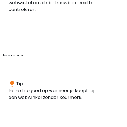
webwinkel om de betrouwbaarheid te
meldingen
controleren.
gevonden
in
de
door
ons
gescande
bronnen.
Deze
Tip
webwinkel
Let extra goed op wanneer je koopt bij
is
een webwinkel zonder keurmerk.
volgens
onze
gegevens
niet