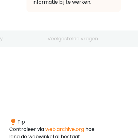
informatie bij te werken.
y
Veelgestelde vragen
Het
Tip
domein
Controleer via
web.archive.org
hoe
is
lang de webwinkel al bestaat.