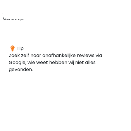
bij
je
aankoop.
We
Tip
konden
Zoek zelf naar onafhankelijke reviews via
geen
Google, wie weet hebben wij niet alles
reviews
gevonden.
vinden
voor
dit
domein
bij
de
door
ons
gescande