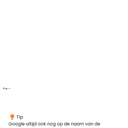
maar
het
domein
kan
in
het
verleden
ook
ergens
anders
voor
gebruikt
zijn.
Wij
Tip
hebben
Google altijd ook nog op de naam van de
geen