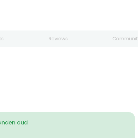
ks
Reviews
Communit
aanden oud