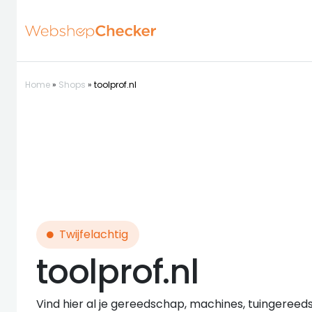
Home
»
Shops
»
toolprof.nl
Twijfelachtig
toolprof.nl
Vind hier al je gereedschap, machines, tuingere