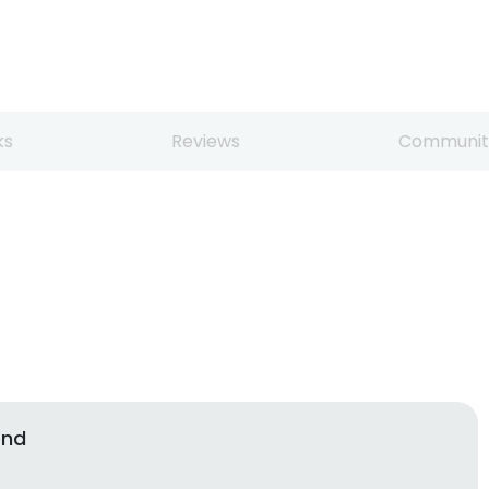
ks
Reviews
Communit
end