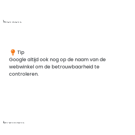
bij
te
werken.
Wij
Tip
hebben
Google altijd ook nog op de naam van de
geen
webwinkel om de betrouwbaarheid te
meldingen
controleren.
gevonden
in
de
door
ons
gescande
bronnen.