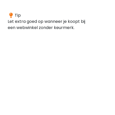
Deze
Tip
webwinkel
Let extra goed op wanneer je koopt bij
is
een webwinkel zonder keurmerk.
volgens
onze
gegevens
niet
aangesloten
bij
een
keurmerk.
Dit
wil
niet
zeggen
dat
de