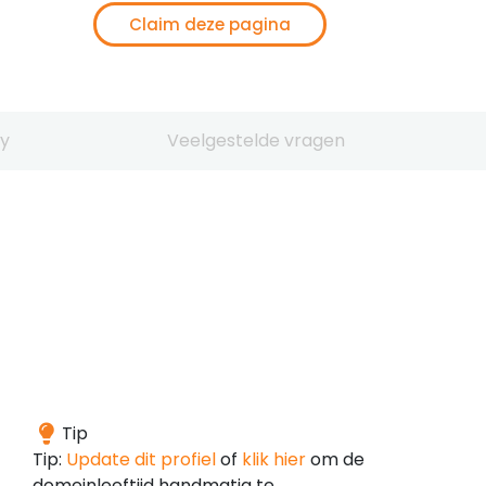
Claim deze pagina
y
Veelgestelde vragen
De
Tip
leeftijd
Tip:
Update dit profiel
of
klik hier
om de
van
domeinleeftijd handmatig te