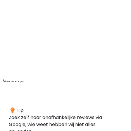
webwinkel
onbetrouwbaar
is,
wel
dat
je
minder
zekerheden
hebt
bij
je
aankoop.
We
Tip
konden
Zoek zelf naar onafhankelijke reviews via
geen
Google, wie weet hebben wij niet alles
reviews