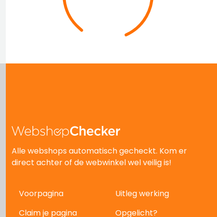
Alle webshops automatisch gecheckt. Kom er
direct achter of de webwinkel wel veilig is!
Voorpagina
Uitleg werking
Claim je pagina
Opgelicht?