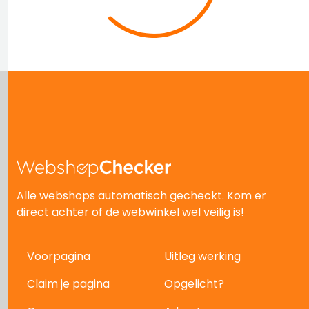
Alle webshops automatisch gecheckt. Kom er
direct achter of de webwinkel wel veilig is!
Voorpagina
Uitleg werking
Claim je pagina
Opgelicht?