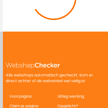
Alle webshops automatisch gecheckt. Kom er
direct achter of de webwinkel wel veilig is!
Voorpagina
Uitleg werking
Claim je pagina
Opgelicht?