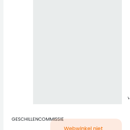
z
GESCHILLENCOMMISSIE
Webwinkel niet