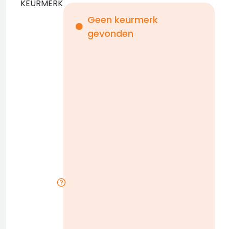
KEURMERK
Geen keurmerk
gevonden
i
n
b
D
w
n