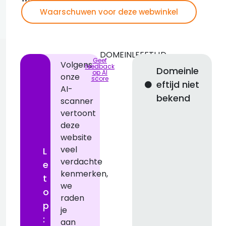
Waarschuwen voor deze webwinkel
DOMEINLEEFTIJD
Geef
Volgens
feedback
Domeinle
op AI
onze
l
score
eftijd niet
AI-
bekend
scanner
d
vertoont
deze
i
website
n
veel
L
verdachte
e
kenmerken,
t
we
o
raden
p
je
:
aan