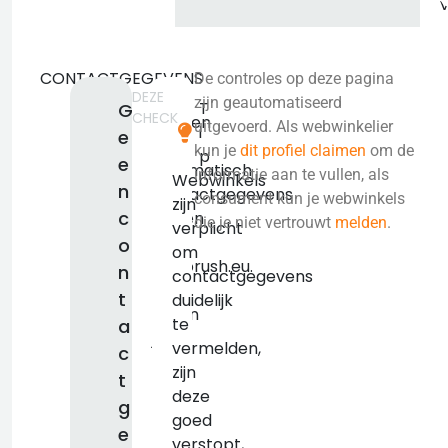
CONTACTGEGEVENS
De controles op deze pagina
DEZE
We
zijn geautomatiseerd
T
G
CHECK
konden
uitgevoerd. Als webwinkelier
i
e
niet
kun je
dit profiel claimen
om de
p
e
automatisch
informatie aan te vullen, als
Webwinkels
n
contactgegevens
consument kun je webwinkels
zijn
c
vinden
die je niet vertrouwt
melden
.
verplicht
voor
o
om
testorush.eu.
n
contactgegevens
We
t
duidelijk
raden
te
a
je
vermelden,
c
aan
zijn
t
om
deze
g
deze
goed
e
zelf
verstopt,