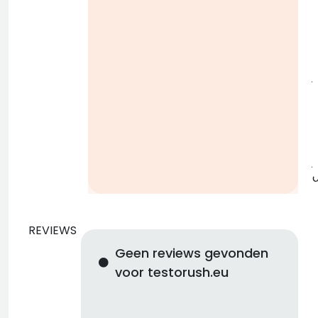
i
j
b
j
REVIEWS
Geen reviews gevonden
voor testorush.eu