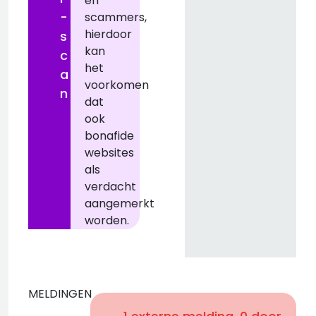
en
-
scammers,
hierdoor
s
kan
c
het
a
voorkomen
n
dat
ook
bonafide
websites
als
verdacht
aangemerkt
worden.
MELDINGEN