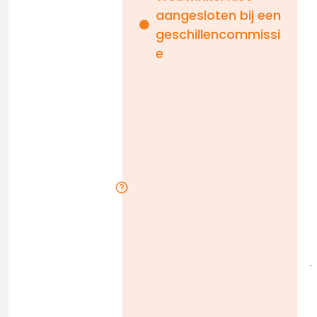
aangesloten bij een
i
geschillencommissi
e
n
b
D
l
j