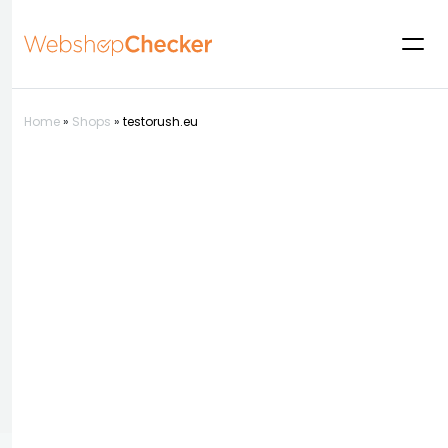
Home
»
Shops
»
testorush.eu