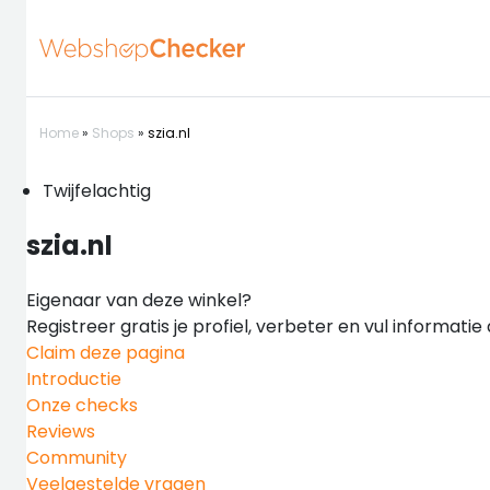
Home
»
Shops
»
szia.nl
Twijfelachtig
szia.nl
Eigenaar van deze winkel?
Registreer gratis je profiel, verbeter en vul informati
Claim deze pagina
Introductie
Onze checks
Reviews
Community
Veelgestelde vragen