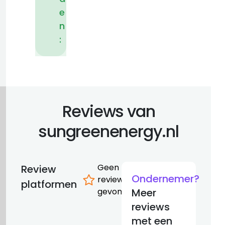
e
n
:
Reviews van
sungreenenergy.nl
Geen
Review
Ondernemer?
reviews
platformen
gevonden
Meer
reviews
met een