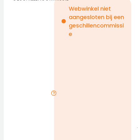
Webwinkel niet
aangesloten bij een
i
geschillencommissi
e
n
b
D
l
j