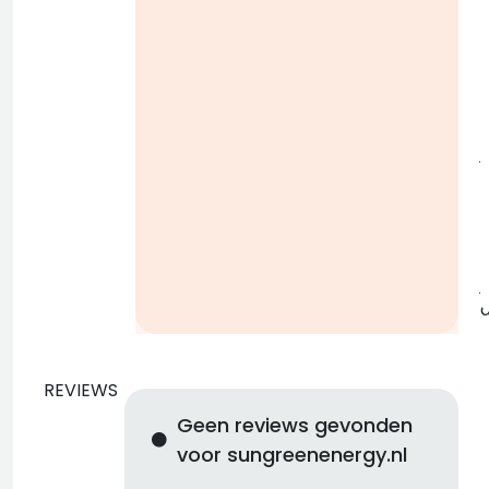
i
j
b
j
REVIEWS
Geen reviews gevonden
voor sungreenenergy.nl