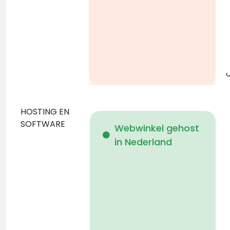
g
o
HOSTING EN
D
SOFTWARE
Webwinkel gehost
in Nederland
b
p