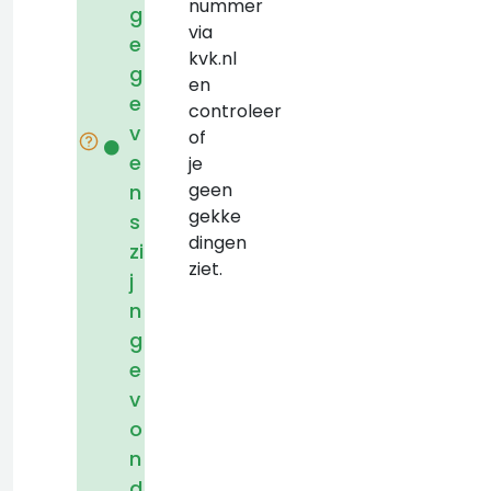
nummer
g
via
e
kvk.nl
g
en
e
controleer
v
of
e
je
geen
n
gekke
s
dingen
zi
ziet.
j
n
g
e
v
o
n
d