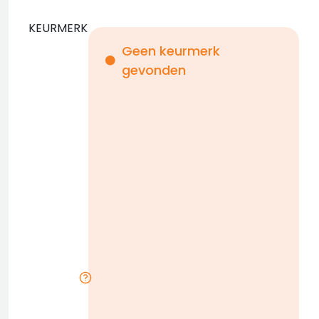
KEURMERK
Geen keurmerk
gevonden
i
n
b
D
w
n