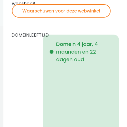
webshop?
Waarschuwen voor deze webwinkel
DOMEINLEEFTIJD
Domein 4 jaar, 4
maanden en 22
i
dagen oud
1
a