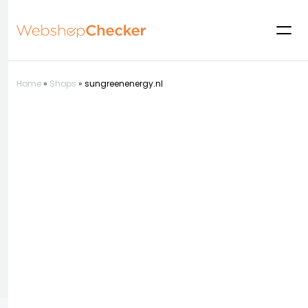
Home
»
Shops
»
sungreenenergy.nl