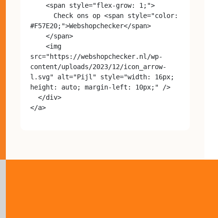
    <span style="flex-grow: 1;">

      Check ons op <span style="color: 
#F57E20;">Webshopchecker</span>

    </span>

    <img 
src="https://webshopchecker.nl/wp-
content/uploads/2023/12/icon_arrow-
l.svg" alt="Pijl" style="width: 16px; 
height: auto; margin-left: 10px;" />

  </div>
