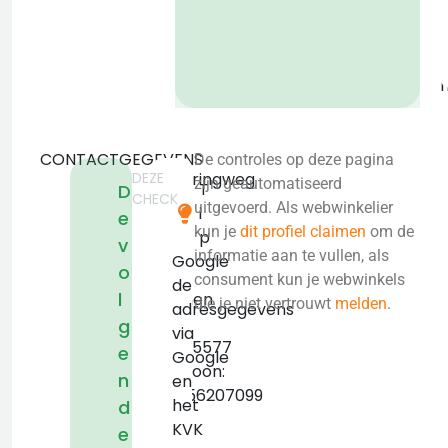
b
CONTACTGEGEVENS
De controles op deze pagina
DEZE
Visseringweg
zijn geautomatiseerd
T
D
CHECK
1
uitgevoerd. Als webwinkelier
i
e
D
kun je
dit profiel claimen
om de
p
v
1112
informatie aan te vullen, als
Google
o
AS
consument kun je webwinkels
de
l
Diemen
die je niet vertrouwt
melden
.
adresgegevens
KVK:
g
via
83845577
e
Google
Telefoon:
n
en
+31856207099
het
d
KVK
e