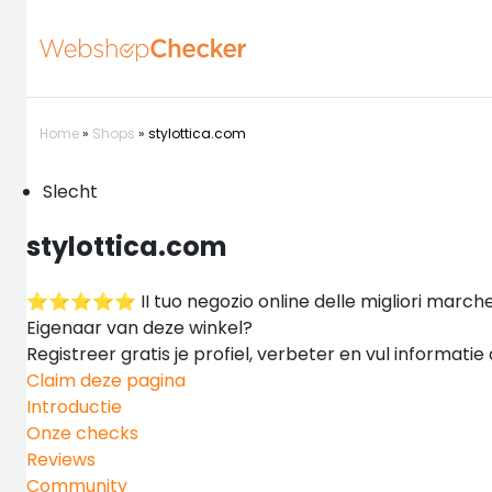
Home
»
Shops
»
stylottica.com
Slecht
stylottica.com
⭐️⭐️⭐️⭐️⭐️ II tuo negozio online delle migliori marche 
Eigenaar van deze winkel?
Registreer gratis je profiel, verbeter en vul informati
Claim deze pagina
Introductie
Onze checks
Reviews
Community