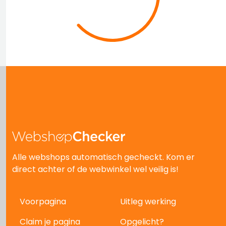
Alle webshops automatisch gecheckt. Kom er
direct achter of de webwinkel wel veilig is!
Voorpagina
Uitleg werking
Claim je pagina
Opgelicht?