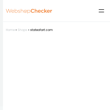
Home
»
Shops
»
stateofart.com