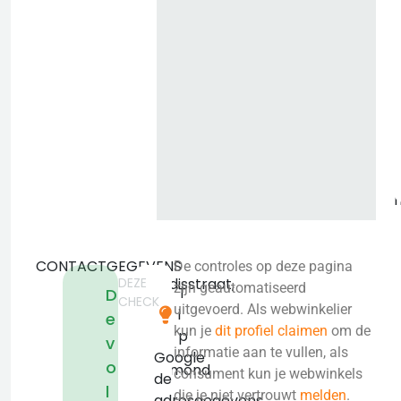
o
i
CONTACTGEGEVENS
De controles op deze pagina
DEZE
Paredisstraat,
zijn geautomatiseerd
T
D
CHECK
16
uitgevoerd. Als webwinkelier
i
e
6041
kun je
dit profiel claimen
om de
p
v
JW
informatie aan te vullen, als
Google
o
Roermond
consument kun je webwinkels
de
l
KVK:
die je niet vertrouwt
melden
.
adresgegevens