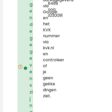
63458489
g
via
Telefoon:
e
Google
+3232030091
n
en
het
d
KVK
e
nummer
g
via
e
kvk.nl
g
en
e
controleer
v
of
e
je
geen
n
gekke
s
dingen
zi
ziet.
j
n