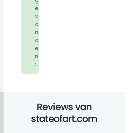
g
e
v
o
n
d
e
n
:
Reviews van
stateofart.com