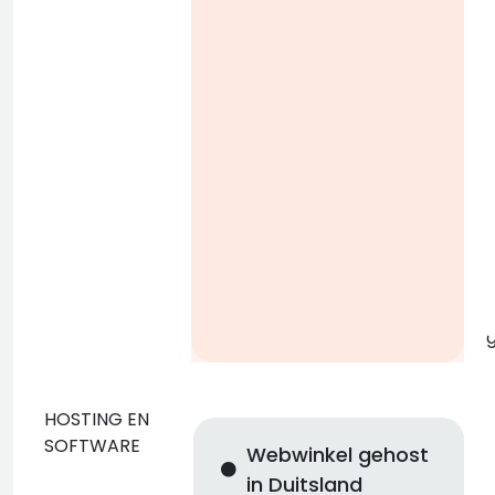
g
l
g
HOSTING EN
SOFTWARE
Webwinkel gehost
in Duitsland