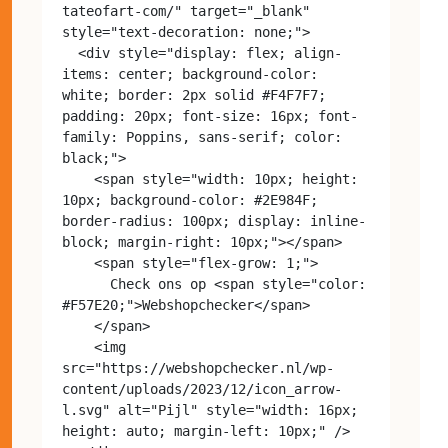
tateofart-com/" target="_blank" 
style="text-decoration: none;">

  <div style="display: flex; align-
items: center; background-color: 
white; border: 2px solid #F4F7F7; 
padding: 20px; font-size: 16px; font-
family: Poppins, sans-serif; color: 
black;">

    <span style="width: 10px; height: 
10px; background-color: #2E984F; 
border-radius: 100px; display: inline-
block; margin-right: 10px;"></span>

    <span style="flex-grow: 1;">

      Check ons op <span style="color: 
#F57E20;">Webshopchecker</span>

    </span>

    <img 
src="https://webshopchecker.nl/wp-
content/uploads/2023/12/icon_arrow-
l.svg" alt="Pijl" style="width: 16px; 
height: auto; margin-left: 10px;" />
