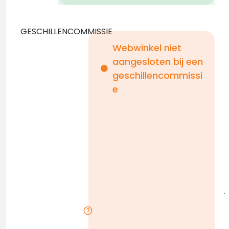
GESCHILLENCOMMISSIE
Webwinkel niet
aangesloten bij een
geschillencommissi
e
a
D
l
j