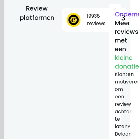
Review
Ondern
19938
9.3
platformen
Meer
reviews
reviews
met
een
kleine
donatie
Klanten
motivere
om
een
review
achter
te
laten?
Beloon