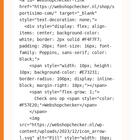
href="https://webshopchecker.nl/shop/s
portisimo-com/" target="_blank" 
style="text-decoration: none;">

  <div style="display: flex; align-
items: center; background-color: 
white; border: 2px solid #F4F7F7; 
padding: 20px; font-size: 16px; font-
family: Poppins, sans-serif; color: 
black;">

    <span style="width: 10px; height: 
10px; background-color: #E73231; 
border-radius: 100px; display: inline-
block; margin-right: 10px;"></span>

    <span style="flex-grow: 1;">

      Check ons op <span style="color: 
#F57E20;">Webshopchecker</span>

    </span>

    <img 
src="https://webshopchecker.nl/wp-
content/uploads/2023/12/icon_arrow-
l.svg" alt="Pijl" style="width: 16px; 