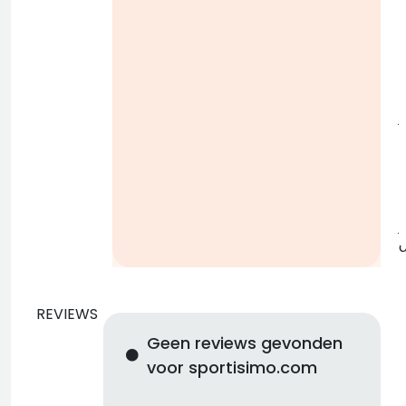
i
j
b
j
REVIEWS
Geen reviews gevonden
voor sportisimo.com