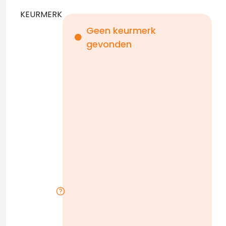
KEURMERK
Geen keurmerk
gevonden
i
n
b
D
w
n