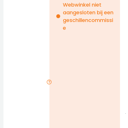
Webwinkel niet
aangesloten bij een
i
geschillencommissi
e
n
b
D
l
j