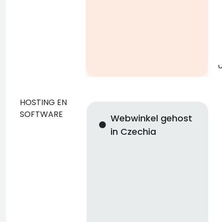
g
o
HOSTING EN
SOFTWARE
Webwinkel gehost
in Czechia
n
i