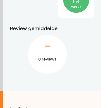
het
werkt
Review gemiddelde
–
0 reviews