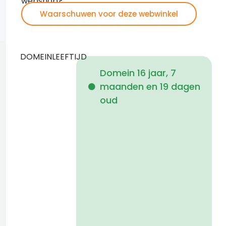
webshop?
Waarschuwen voor deze webwinkel
DOMEINLEEFTIJD
Domein 16 jaar, 7
maanden en 19 dagen
i
oud
1
a
t