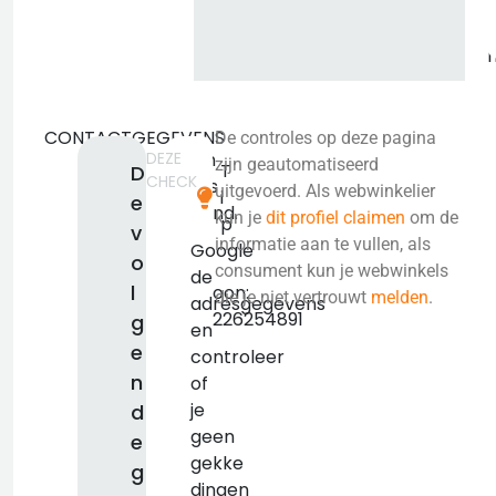
CONTACTGEGEVENS
De controles op deze pagina
DEZE
Geen
zijn geautomatiseerd
T
D
CHECK
adres
uitgevoerd. Als webwinkelier
i
e
bekend.
kun je
dit profiel claimen
om de
p
v
KVK:
informatie aan te vullen, als
Google
o
false
consument kun je webwinkels
de
l
Telefoon:
die je niet vertrouwt
melden
.
adresgegevens
+420226254891
g
en
e
controleer
n
of
je
d
geen
e
gekke
g
dingen