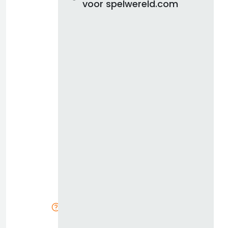
voor spelwereld.com
d
b
z
k