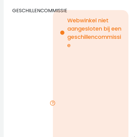
GESCHILLENCOMMISSIE
Webwinkel niet
aangesloten bij een
i
geschillencommissi
e
n
b
D
l
j