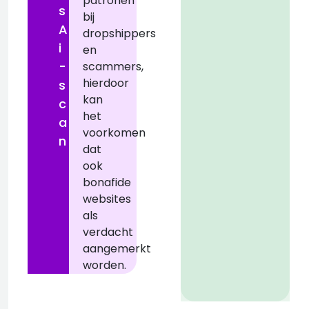
patronen
s
bij
A
dropshippers
i
en
-
scammers,
hierdoor
z
s
kan
c
het
a
voorkomen
n
dat
ook
bonafide
websites
als
verdacht
aangemerkt
worden.