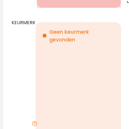
KEURMERK
Geen keurmerk
gevonden
i
n
b
D
w
n