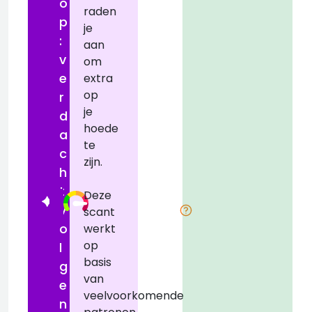
o
raden
a
p
je
:
aan
t
v
om
D
e
extra
op
r
je
d
hoede
a
te
c
zijn.
h
t
Deze
v
scant
o
werkt
op
l
basis
i
g
van
e
veelvoorkomende
n