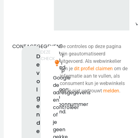
CONTACTGEGEVENS
De controles op deze pagina
DEZE
Geen
zijn geautomatiseerd
T
D
CHECK
adres
uitgevoerd. Als webwinkelier
i
e
bekend.
kun je
dit profiel claimen
om de
p
v
KVK:
informatie aan te vullen, als
Google
o
false
consument kun je webwinkels
de
l
Telefoon:
die je niet vertrouwt
melden
.
adresgegevens
Geen
g
en
telefoonnummer
e
controleer
bekend.
n
of
je
d
geen
e
gekke