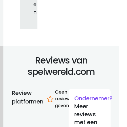
e
n
:
Reviews van
spelwereld.com
Geen
Review
Ondernemer?
reviews
platformen
gevonden
Meer
reviews
met een