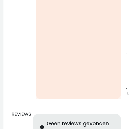
i
j
b
j
REVIEWS
Geen reviews gevonden