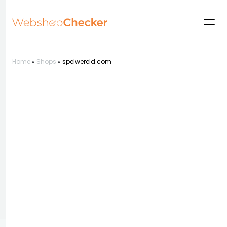
Home
»
Shops
»
spelwereld.com