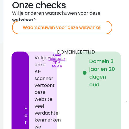
Onze checks
Wil je anderen waarschuwen voor deze
webshop?
Waarschuwen voor deze webwinkel
DOMEINLEEFTIJD
Geef
Volgens
feedback
Domein 3
op AI
onze
score
jaar en 20
AI-
i
dagen
scanner
oud
vertoont
deze
1
website
j
veel
L
verdachte
e
kenmerken,
t
we