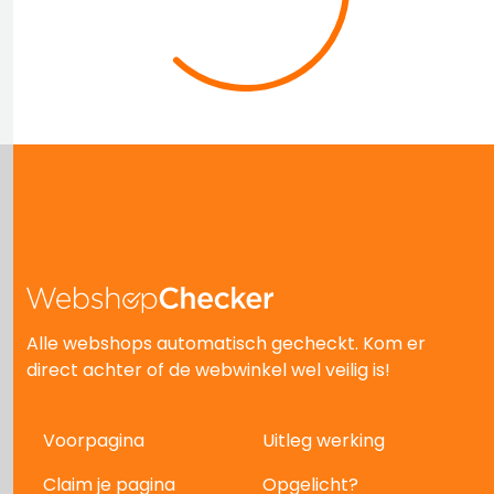
Alle webshops automatisch gecheckt. Kom er
direct achter of de webwinkel wel veilig is!
Voorpagina
Uitleg werking
Claim je pagina
Opgelicht?