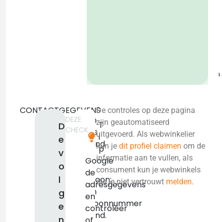
o
b
CONTACTGEGEVENS
De controles op deze pagina
DEZE
Geen
zijn geautomatiseerd
T
D
CHECK
adres
uitgevoerd. Als webwinkelier
i
e
bekend.
kun je
dit profiel claimen
om de
p
v
KVK:
informatie aan te vullen, als
Google
o
false
consument kun je webwinkels
de
l
Telefoon:
die je niet vertrouwt
melden
.
adresgegevens
Geen
g
en
telefoonnummer
e
controleer
bekend.
n
of