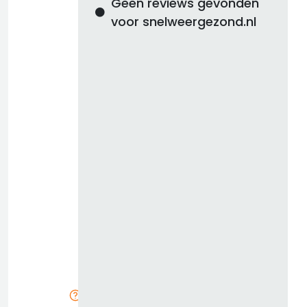
Geen reviews gevonden
voor snelweergezond.nl
d
b
z
k