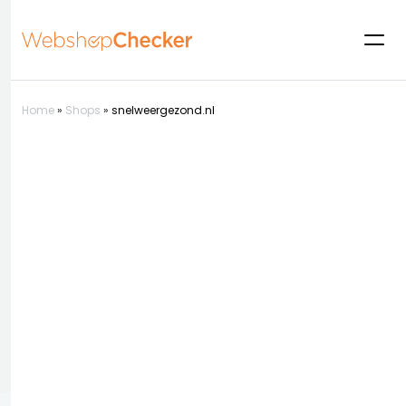
Home
»
Shops
»
snelweergezond.nl