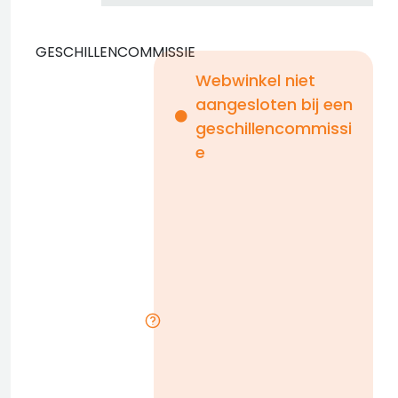
GESCHILLENCOMMISSIE
Webwinkel niet
aangesloten bij een
i
geschillencommissi
e
n
b
D
l