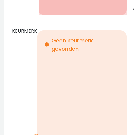
KEURMERK
Geen keurmerk
gevonden
i
n
b
D
w
n