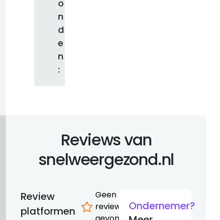
o
n
d
e
n
:
Reviews van
snelweergezond.nl
Geen
Review
Ondernemer?
reviews
platformen
gevonden
Meer