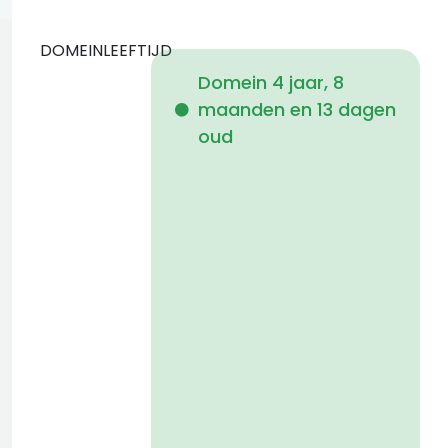
DOMEINLEEFTIJD
Domein 4 jaar, 8
maanden en 13 dagen
i
oud
a
t
D