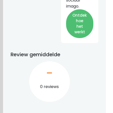
sociaal
imago.
Ontdek
hoe
het
werkt
Review gemiddelde
–
0 reviews