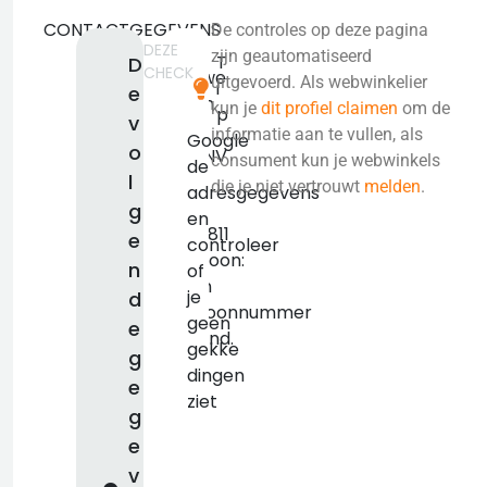
CONTACTGEGEVENS
De controles op deze pagina
DEZE
De
zijn geautomatiseerd
T
D
CHECK
Nieuwe
uitgevoerd. Als webwinkelier
i
e
Erven
kun je
dit profiel claimen
om de
p
v
3
informatie aan te vullen, als
Google
o
5431NV
consument kun je webwinkels
de
l
Cuijk
die je niet vertrouwt
melden
.
adresgegevens
KVK:
g
en
75119811
e
controleer
Telefoon:
n
of
Geen
je
d
telefoonnummer
geen
e
bekend.
gekke
g
dingen
e
ziet
g
e
v