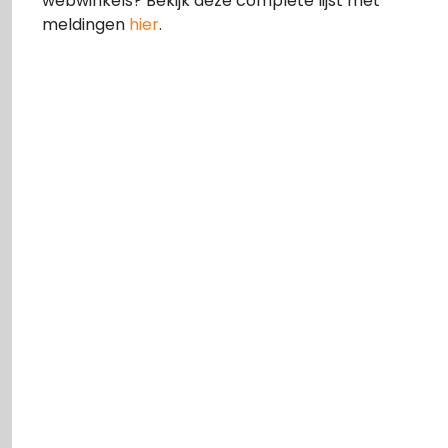
webwinkels? Bekijk deze complete lijst met
meldingen
hier
.