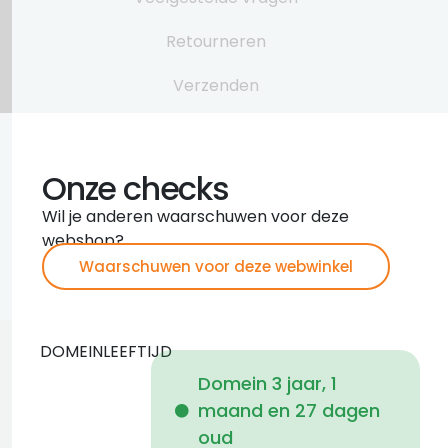
Retourneren
Verzenden
Onze checks
Wil je anderen waarschuwen voor deze
webshop?
Waarschuwen voor deze webwinkel
DOMEINLEEFTIJD
Domein 3 jaar, 1
maand en 27 dagen
i
oud