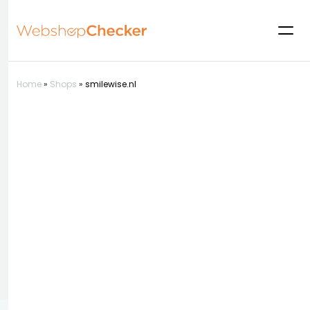
Home
»
Shops
»
smilewise.nl