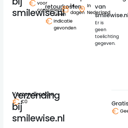
bij
voor
14
In
retourkosten
van
smilewise.nl
consument
dagen
Nederland
Geen
smilewise.n
indicatie
Er is
gevonden
geen
toelichting
gegeven.
Verzending
Verzendkosten
€0
Grati
bij
Gee
smilewise.nl