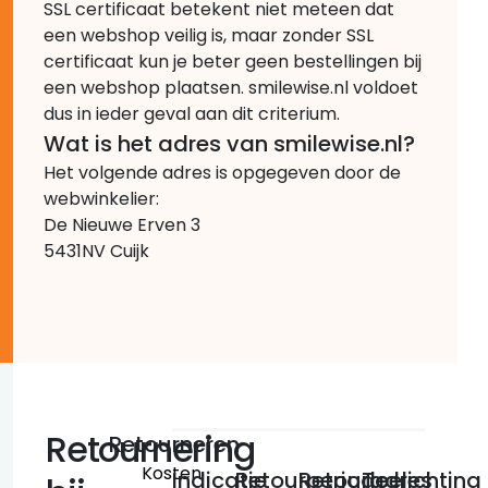
SSL certificaat betekent niet meteen dat
een webshop veilig is, maar zonder SSL
certificaat kun je beter geen bestellingen bij
een webshop plaatsen. smilewise.nl voldoet
dus in ieder geval aan dit criterium.
Wat is het adres van smilewise.nl?
Het volgende adres is opgegeven door de
webwinkelier:
De Nieuwe Erven 3
5431NV Cuijk
Retournering
Retourneren
Kosten
Indicatie
Retourperiode
Retouradres
Toelichting