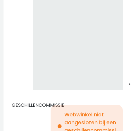
z
GESCHILLENCOMMISSIE
Webwinkel niet
aangesloten bij een
i
geschillencommissi