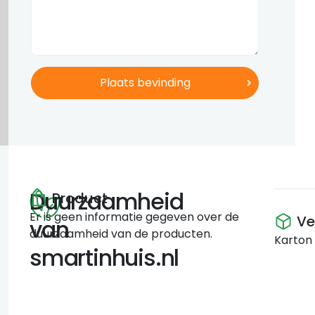
Duurzaamheid
Product
Er is geen informatie gegeven over de
Ve
van
duurzaamheid van de producten.
Karton
smartinhuis.nl