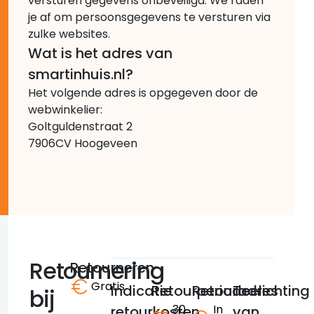
versturen gegevens onbeveiligd. We raden
je af om persoonsgegevens te versturen via
zulke websites.
Wat is het adres van
smartinhuis.nl?
Het volgende adres is opgegeven door de
webwinkelier:
Goltguldenstraat 2
7906CV Hoogeveen
Retournering
Retourneren
Gratis
Indicatie
Retourperiode
Retouradres
Toelichting
bij
30
In
retourkosten
van