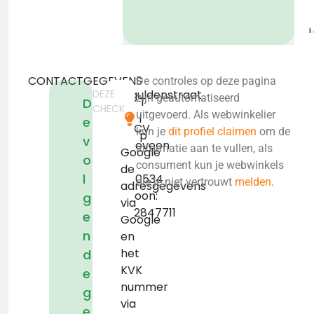
b
CONTACTGEGEVENS
De controles op deze pagina
DEZE
Goltguldenstraat
zijn geautomatiseerd
T
D
CHECK
2
uitgevoerd. Als webwinkelier
i
e
7906CV
kun je
dit profiel claimen
om de
p
v
Hoogeveen
informatie aan te vullen, als
Google
o
KVK:
consument kun je webwinkels
de
l
76040534
die je niet vertrouwt
melden
.
adresgegevens
Telefoon:
g
via
+31612847711
e
Google
n
en
het
d
KVK
e
nummer
g
via
e