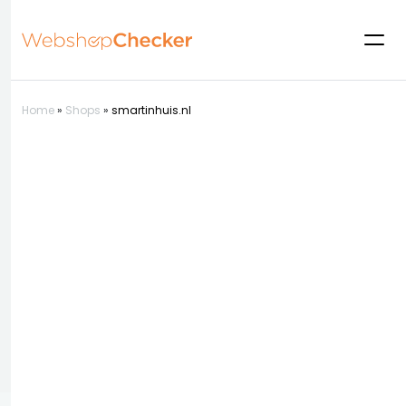
Home
»
Shops
»
smartinhuis.nl