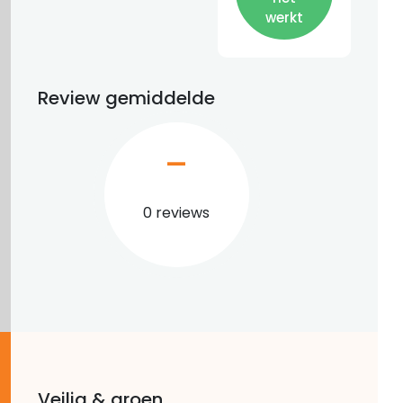
werkt
Review gemiddelde
–
0 reviews
Veilig & groen