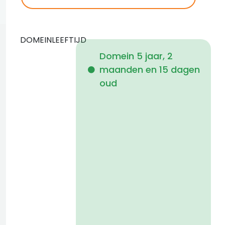
DOMEINLEEFTIJD
Domein 5 jaar, 2
maanden en 15 dagen
i
oud
a
t
D