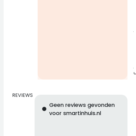
i
j
b
j
REVIEWS
Geen reviews gevonden
voor smartinhuis.nl