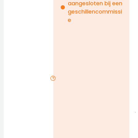
aangesloten bij een
i
geschillencommissi
e
n
b
D
l
j