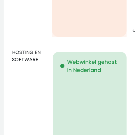
g
o
HOSTING EN
D
SOFTWARE
Webwinkel gehost
in Nederland
b
p
D