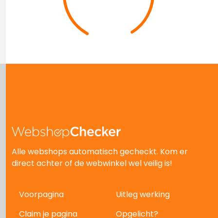
Alle webshops automatisch gecheckt. Kom er
direct achter of de webwinkel wel veilig is!
Voorpagina
Uitleg werking
Claim je pagina
Opgelicht?