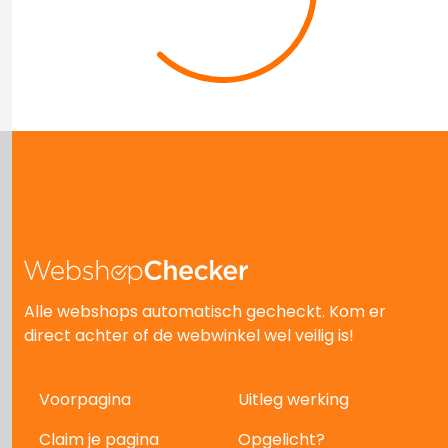
Alle webshops automatisch gecheckt. Kom er
direct achter of de webwinkel wel veilig is!
Voorpagina
Uitleg werking
Claim je pagina
Opgelicht?